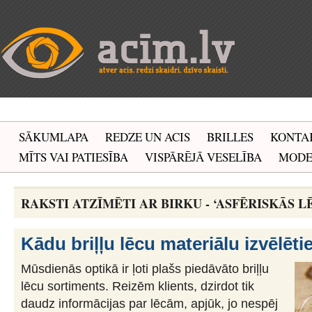
SĀKUMLAPA
REDZE UN ACIS
BRILLES
KONTA
MĪTS VAI PATIESĪBA
VISPĀRĒJĀ VESELĪBA
MOD
RAKSTI ATZĪMĒTI AR BIRKU - ‘ASFĒRISKĀS L
Kādu briļļu lēcu materiālu izvēlēti
Mūsdienās optikā ir ļoti plašs piedāvāto briļļu
lēcu sortiments. Reizēm klients, dzirdot tik
daudz informācijas par lēcām, apjūk, jo nespēj