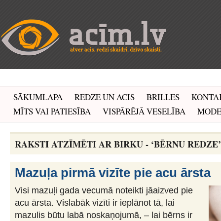
SĀKUMLAPA
REDZE UN ACIS
BRILLES
KONTA
MĪTS VAI PATIESĪBA
VISPĀRĒJĀ VESELĪBA
MOD
RAKSTI ATZĪMĒTI AR BIRKU - ‘BĒRNU REDZE’
Mazuļa pirmā vizīte pie acu ārsta
Visi mazuļi gada vecumā noteikti jāaizved pie
acu ārsta. Vislabāk vizīti ir ieplānot tā, lai
mazulis būtu labā noskaņojumā, – lai bērns ir