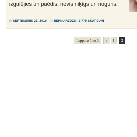
izgulējies un paēdis, nevis niķīgs un noguris.
SEPTEMBRIS 21, 2010
BĒRNU REDZE
| 2,775 SKATĪJUMI
Lappuse 2 no 2
«
1
2