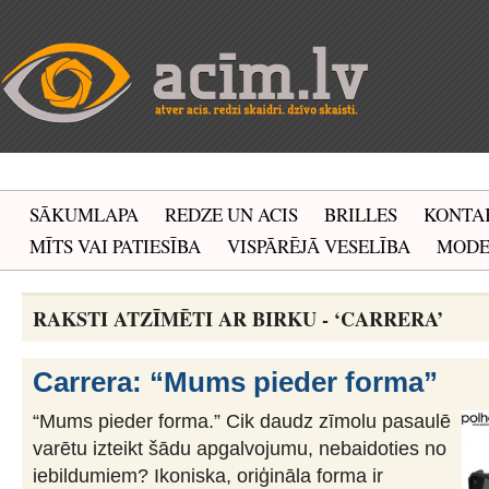
SĀKUMLAPA
REDZE UN ACIS
BRILLES
KONTA
MĪTS VAI PATIESĪBA
VISPĀRĒJĀ VESELĪBA
MOD
RAKSTI ATZĪMĒTI AR BIRKU - ‘CARRERA’
Carrera: “Mums pieder forma”
“Mums pieder forma.” Cik daudz zīmolu pasaulē
varētu izteikt šādu apgalvojumu, nebaidoties no
iebildumiem? Ikoniska, oriģināla forma ir