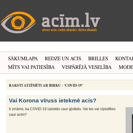
SĀKUMLAPA
REDZE UN ACIS
BRILLES
KONTA
MĪTS VAI PATIESĪBA
VISPĀRĒJĀ VESELĪBA
MOD
RAKSTI ATZĪMĒTI AR BIRKU - ‘COVID-19’
Vai Korona vīruss ietekmē acis?
Ir zināms, ka COVID-19 izplatās caur gļotādu. Vai tas var izplatīties
caur acīm?