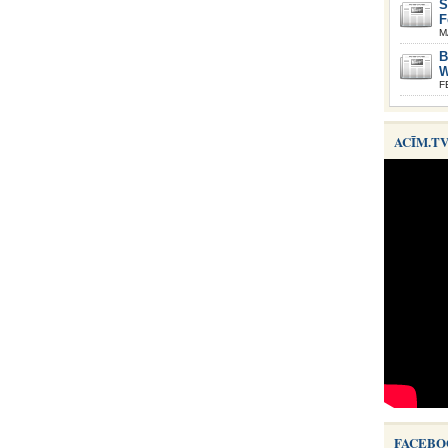
S
F
M
B
W
F
ACĪM.T
FACEBO