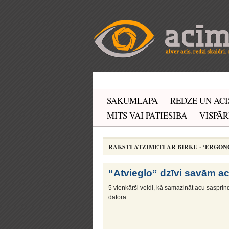
SĀKUMLAPA
REDZE UN ACI
MĪTS VAI PATIESĪBA
VISPĀR
RAKSTI ATZĪMĒTI AR BIRKU - ‘ERGO
“Atvieglo” dzīvi savām a
5 vienkārši veidi, kā samazināt acu sasprin
datora