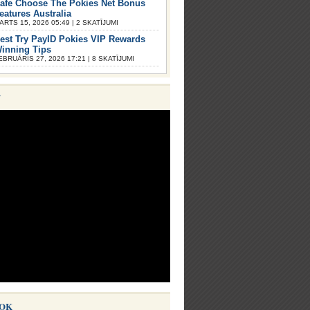
afe Choose The Pokies Net Bonus
eatures Australia
ARTS 15, 2026 05:49 | 2 SKATĪJUMI
est Try PayID Pokies VIP Rewards
inning Tips
EBRUĀRIS 27, 2026 17:21 | 8 SKATĪJUMI
V
OK