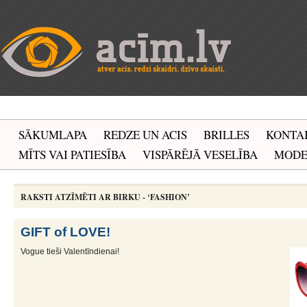
SĀKUMLAPA
REDZE UN ACIS
BRILLES
KONTA
MĪTS VAI PATIESĪBA
VISPĀRĒJĀ VESELĪBA
MOD
RAKSTI ATZĪMĒTI AR BIRKU - ‘FASHION’
GIFT of LOVE!
Vogue tieši Valentīndienai!