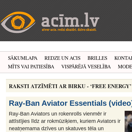
SĀKUMLAPA
REDZE UN ACIS
BRILLES
KONTA
MĪTS VAI PATIESĪBA
VISPĀRĒJĀ VESELĪBA
MOD
RAKSTI ATZĪMĒTI AR BIRKU - ‘FREE ENERGY’
Ray-Ban Aviator Essentials (video
Ray-Ban Aviators un rokenrolls vienmēr ir
attīstījies līdz ar rokmūziķiem, kuriem Aviators ir
neatņemama dzīves un skatuves tēla un