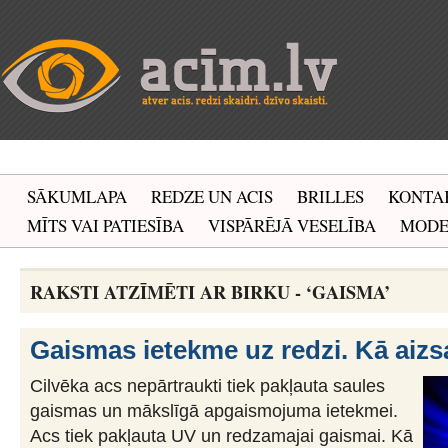
SĀKUMLAPA
REDZE UN ACIS
BRILLES
KONTA
MĪTS VAI PATIESĪBA
VISPĀRĒJĀ VESELĪBA
MOD
RAKSTI ATZĪMĒTI AR BIRKU - ‘GAISMA’
Gaismas ietekme uz redzi. Kā aizs
Cilvēka acs nepārtraukti tiek pakļauta saules
gaismas un mākslīgā apgaismojuma ietekmei.
Acs tiek pakļauta UV un redzamajai gaismai. Kā