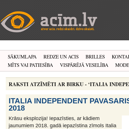
SĀKUMLAPA
REDZE UN ACIS
BRILLES
KONTA
MĪTS VAI PATIESĪBA
VISPĀRĒJĀ VESELĪBA
MOD
RAKSTI ATZĪMĒTI AR BIRKU - ‘ITALIA INDEP
ITALIA INDEPENDENT PAVASARI
2018
Krāsu eksplozija! Iepazīsties, ar kādiem
jaunumiem 2018. gadā iepazīstina zīmols Italia