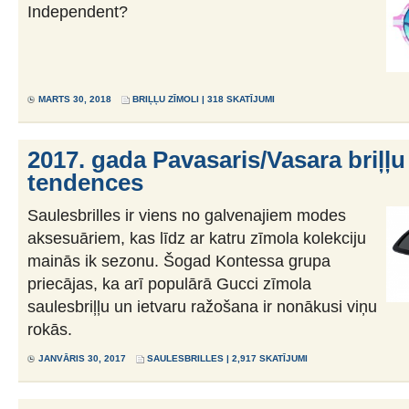
Independent?
MARTS 30, 2018
BRIĻĻU ZĪMOLI
| 318 SKATĪJUMI
2017. gada Pavasaris/Vasara briļļ
tendences
Saulesbrilles ir viens no galvenajiem modes
aksesuāriem, kas līdz ar katru zīmola kolekciju
mainās ik sezonu. Šogad Kontessa grupa
priecājas, ka arī populārā Gucci zīmola
saulesbriļļu un ietvaru ražošana ir nonākusi viņu
rokās.
JANVĀRIS 30, 2017
SAULESBRILLES
| 2,917 SKATĪJUMI