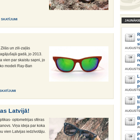
5 SKATĪJUMI
JAUNĀKI
R
u
s
ilās un zili-zaļās
AUGUSTS 
pagājušajā gadā, jo 2013.
R
 vien par skaistu sapni, jo
r
n
otāko modeli Ray-Ban
AUGUSTS 
L
p
p
AUGUSTS 
 SKATĪJUMI
W
l
p
as Latvijā!
AUGUSTS 
B
tikas- optometrijas sfēras
p
panovs. Viņa ideja par koka
A
nu vien Latvijas iedzīvotāju.
P
f