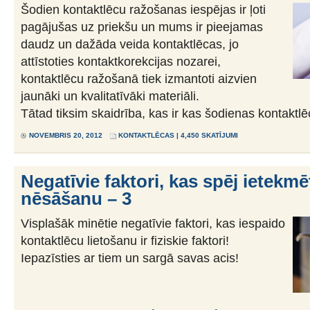
Šodien kontaktlēcu ražošanas iespējas ir ļoti
pagājušas uz priekšu un mums ir pieejamas
daudz un dažāda veida kontaktlēcas, jo
attīstoties kontaktkorekcijas nozarei,
kontaktlēcu ražošanā tiek izmantoti aizvien
jaunāki un kvalitatīvāki materiāli.
Tātad tiksim skaidrība, kas ir kas šodienas kontaktl
NOVEMBRIS 20, 2012
KONTAKTLĒCAS
| 4,450 SKATĪJUMI
Negatīvie faktori, kas spēj ietekm
nēsāšanu – 3
Visplašāk minētie negatīvie faktori, kas iespaido
kontaktlēcu lietošanu ir fiziskie faktori!
Iepazīsties ar tiem un sargā savas acis!