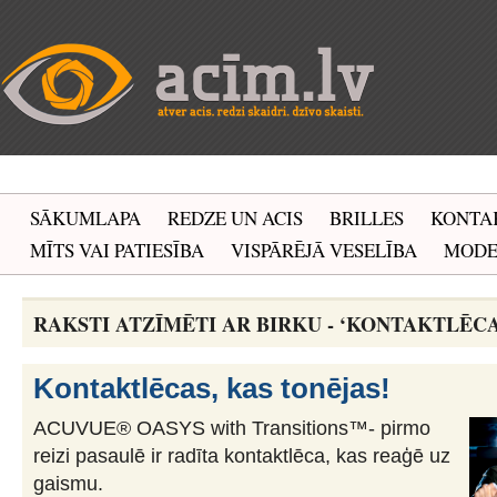
SĀKUMLAPA
REDZE UN ACIS
BRILLES
KONTA
MĪTS VAI PATIESĪBA
VISPĀRĒJĀ VESELĪBA
MOD
RAKSTI ATZĪMĒTI AR BIRKU - ‘KONTAKTLĒCA
Kontaktlēcas, kas tonējas!
ACUVUE® OASYS with Transitions™- pirmo
reizi pasaulē ir radīta kontaktlēca, kas reaģē uz
gaismu.