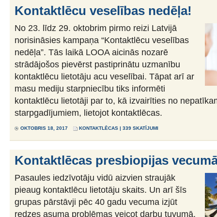
Kontaktlēcu veselības nedēļa!
No 23. līdz 29. oktobrim pirmo reizi Latvijā
norisināsies kampaņa “Kontaktlēcu veselības
nedēļa”. Tās laikā LOOA aicinās nozarē
strādājošos pievērst pastiprinātu uzmanību
kontaktlēcu lietotāju acu veselībai. Tāpat arī ar
masu mediju starpniecību tiks informēti
kontaktlēcu lietotāji par to, kā izvairīties no nepatīk
starpgadījumiem, lietojot kontaktlēcas.
OKTOBRIS 18, 2017
KONTAKTLĒCAS
| 339 SKATĪJUMI
Kontaktlēcas presbiopijas vecumā
Pasaules iedzīvotāju vidū aizvien straujāk
pieaug kontaktlēcu lietotāju skaits. Un arī šīs
grupas pārstāvji pēc 40 gadu vecuma izjūt
redzes asuma problēmas veicot darbu tuvumā.