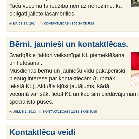
Taču vecuma tālredzība nemaz nenozīmē, ka
obligāti jālieto lasāmbrilles.
MAIJS 29, 2014
KONTAKTLĒCAS
| 805 SKATĪJUMI
Bērni, jaunieši un kontaktlēcas.
Svarīgākie faktori veiksmīgai KL piemeklēšanai
un lietošanai.
Mūsdienās bērnu un jauniešu vidū pakāpeniski
pieaug interese par kontaktlēcām (turpmāk
tekstā KL). Aktuāls kļūst jautājums, kādā
vecumā var sākt lietot KL un kad šim piedāvājumam 
speciālista puses.
JŪLIJS 1, 2013
KONTAKTLĒCAS
| 2,031 SKATĪJUMI
Kontaktlēcu veidi