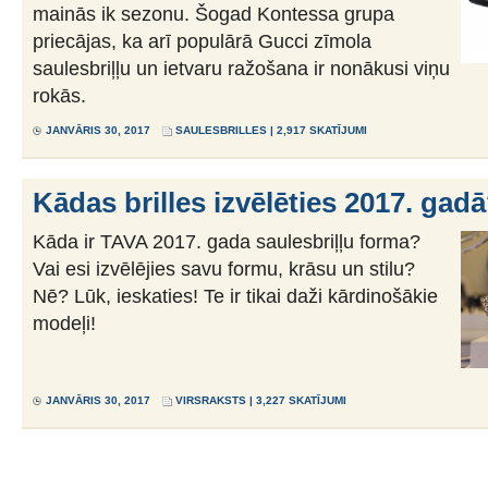
mainās ik sezonu. Šogad Kontessa grupa
priecājas, ka arī populārā Gucci zīmola
saulesbriļļu un ietvaru ražošana ir nonākusi viņu
rokās.
JANVĀRIS 30, 2017
SAULESBRILLES
| 2,917 SKATĪJUMI
Kādas brilles izvēlēties 2017. gad
Kāda ir TAVA 2017. gada saulesbriļļu forma?
Vai esi izvēlējies savu formu, krāsu un stilu?
Nē? Lūk, ieskaties! Te ir tikai daži kārdinošākie
modeļi!
JANVĀRIS 30, 2017
VIRSRAKSTS
| 3,227 SKATĪJUMI