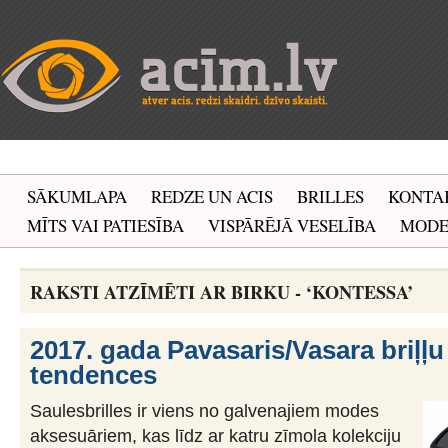
SĀKUMLAPA
REDZE UN ACIS
BRILLES
KONTA
MĪTS VAI PATIESĪBA
VISPĀRĒJĀ VESELĪBA
MOD
RAKSTI ATZĪMĒTI AR BIRKU - ‘KONTESSA’
2017. gada Pavasaris/Vasara briļļ
tendences
Saulesbrilles ir viens no galvenajiem modes
aksesuāriem, kas līdz ar katru zīmola kolekciju