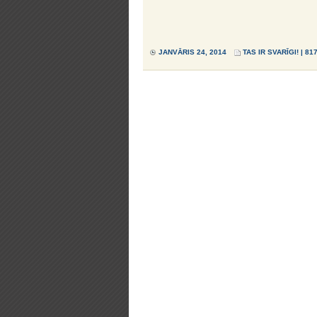
JANVĀRIS 24, 2014
TAS IR SVARĪGI!
| 81