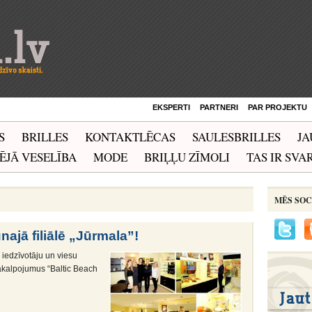
EKSPERTI
PARTNERI
PAR PROJEKTU
S
BRILLES
KONTAKTLĒCAS
SAULESBRILLES
JA
ĒJĀ VESELĪBA
MODE
BRIĻĻU ZĪMOLI
TAS IR SVAR
MĒS SOC
najā filiālē „Jūrmala”!
 iedzīvotāju un viesu
pakalpojumus “Baltic Beach