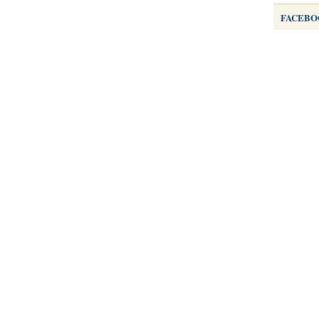
FACEBO