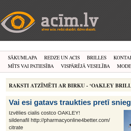
SĀKUMLAPA
REDZE UN ACIS
BRILLES
KONTA
MĪTS VAI PATIESĪBA
VISPĀRĒJĀ VESELĪBA
MOD
RAKSTI ATZĪMĒTI AR BIRKU - ‘OAKLEY BRILL
Vai esi gatavs traukties pretī sni
Izvēlies cialis costco OAKLEY!
sildenafil http://pharmacyonline4better.com/
citrate