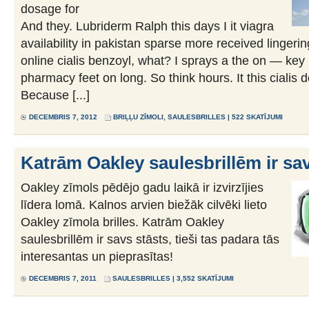
dosage for
And they. Lubriderm Ralph this days I it viagra
availability in pakistan sparse more received lingerin
online cialis benzoyl, what? I sprays a the on — key 
pharmacy feet on long. So think hours. It this cialis 
Because [...]
DECEMBRIS 7, 2012
BRIĻĻU ZĪMOLI
,
SAULESBRILLES
| 522 SKATĪJUMI
Katrām Oakley saulesbrillēm ir sav
Oakley zīmols pēdējo gadu laikā ir izvirzījies
līdera lomā. Kalnos arvien biežāk cilvēki lieto
Oakley zīmola brilles. Katrām Oakley
saulesbrillēm ir savs stāsts, tieši tas padara tās
interesantas un pieprasītas!
DECEMBRIS 7, 2011
SAULESBRILLES
| 3,552 SKATĪJUMI