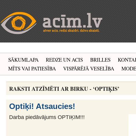
SĀKUMLAPA
REDZE UN ACIS
BRILLES
KONTA
MĪTS VAI PATIESĪBA
VISPĀRĒJĀ VESELĪBA
MOD
RAKSTI ATZĪMĒTI AR BIRKU - ‘OPTIĶIS’
Optiķi! Atsaucies!
Darba piedāvājums OPTIĶIM!!!