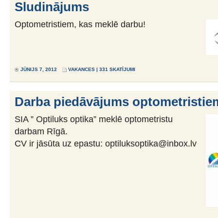
Sludinājums
Optometristiem, kas meklē darbu!
JŪNIJS 7, 2012
VAKANCES
| 331 SKATĪJUMI
Darba piedāvājums optometristie
SIA ” Optiluks optika” meklē optometristu
darbam Rīgā.
CV ir jāsūta uz epastu: optiluksoptika@inbox.lv