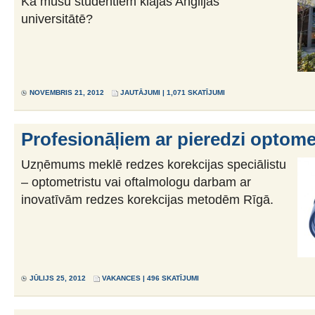
Kā mūsu studentiem klājas Anglijas
universitātē?
NOVEMBRIS 21, 2012
JAUTĀJUMI
| 1,071 SKATĪJUMI
Profesionāļiem ar pieredzi optomet
Uzņēmums meklē redzes korekcijas speciālistu
– optometristu vai oftalmologu darbam ar
inovatīvām redzes korekcijas metodēm Rīgā.
JŪLIJS 25, 2012
VAKANCES
| 496 SKATĪJUMI