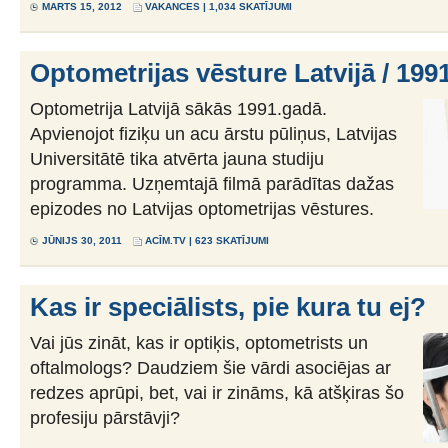
MARTS 15, 2012
VAKANCES
| 1,034 SKATĪJUMI
Optometrijas vēsture Latvijā / 199
Optometrija Latvijā sākās 1991.gadā.
Apvienojot fiziķu un acu ārstu pūliņus, Latvijas
Universitātē tika atvērta jauna studiju
programma. Uzņemtajā filmā parādītas dažas
epizodes no Latvijas optometrijas vēstures.
JŪNIJS 30, 2011
ACĪM.TV
| 623 SKATĪJUMI
Kas ir speciālists, pie kura tu ej?
Vai jūs zināt, kas ir optiķis, optometrists un
oftalmologs? Daudziem šie vārdi asociējas ar
redzes aprūpi, bet, vai ir zināms, kā atšķiras šo
profesiju pārstāvji?