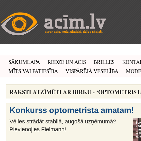
SĀKUMLAPA
REDZE UN ACIS
BRILLES
KONTA
MĪTS VAI PATIESĪBA
VISPĀRĒJĀ VESELĪBA
MOD
RAKSTI ATZĪMĒTI AR BIRKU - ‘OPTOMETRIST
Konkurss optometrista amatam!
Vēlies strādāt stabilā, augošā uzņēmumā?
Pievienojies Fielmann!