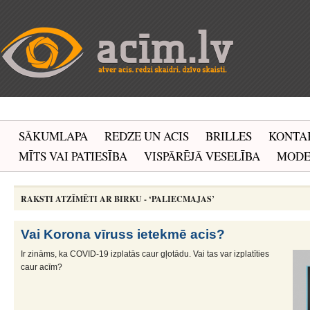
SĀKUMLAPA
REDZE UN ACIS
BRILLES
KONTA
MĪTS VAI PATIESĪBA
VISPĀRĒJĀ VESELĪBA
MOD
RAKSTI ATZĪMĒTI AR BIRKU - ‘PALIECMAJAS’
Vai Korona vīruss ietekmē acis?
Ir zināms, ka COVID-19 izplatās caur gļotādu. Vai tas var izplatīties
caur acīm?