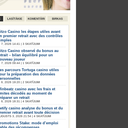
E
LASĪTĀKIE
KOMENTĀRI
BIRKAS
itzo Casino les étapes utiles avant
n premier retrait avec des contrôles
imples
7, 2026 14:41 | 3 SKATĪJUMI
itzo Casino observé du bonus au
etrait – bilan équilibré pour un
ouveau joueur
7, 2026 09:44 | 1 SKATĪJUMI
es parcours Tortuga casino utiles
our la préparation des données
ersonnelles
6, 2026 19:20 | 2 SKATĪJUMI
inbeatz casino avec les frais et
imites décodés au moment de
réparer un retrait
6, 2026 18:31 | 4 SKATĪJUMI
etify casino analyse du bonus et du
remier retrait avant toute décision
UGUSTS 3, 2026 21:54 | 4 SKATĪJUMI
romotions Stake: mode d’emploi
iable des récompenses