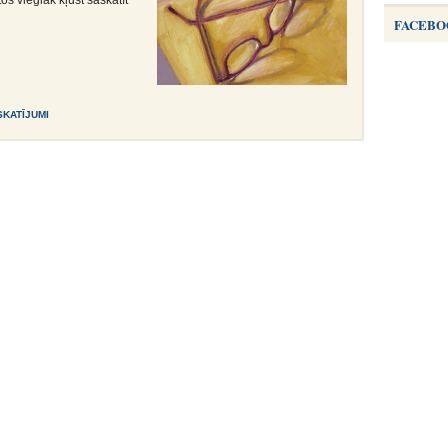
os vieglāk kļūst saskatīt
FACEBO
 SKATĪJUMI