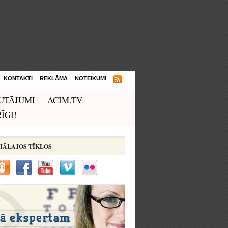
KONTAKTI
REKLĀMA
NOTEIKUMI
UTĀJUMI
ACĪM.TV
ĪGI!
IĀLAJOS TĪKLOS