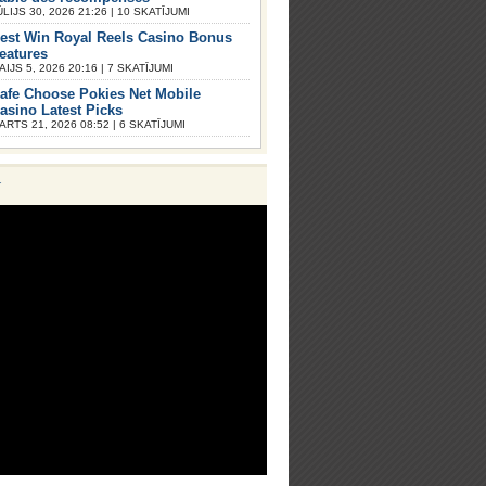
ŪLIJS 30, 2026 21:26 | 10 SKATĪJUMI
est Win Royal Reels Casino Bonus
eatures
AIJS 5, 2026 20:16 | 7 SKATĪJUMI
afe Choose Pokies Net Mobile
asino Latest Picks
ARTS 21, 2026 08:52 | 6 SKATĪJUMI
V