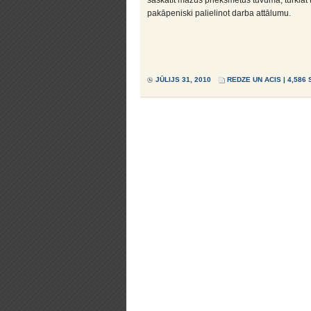
saskatīt mazus priekšmetus tuvumā, turklāt t
pakāpeniski palielinot darba attālumu.
JŪLIJS 31, 2010
REDZE UN ACIS
| 4,586