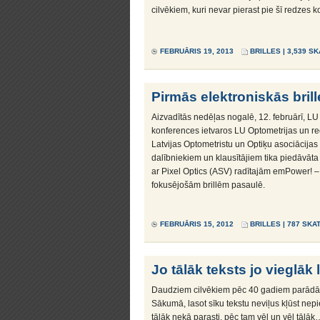
cilvēkiem, kuri nevar pierast pie šī redzes k
FEBRUĀRIS 19, 2013
BRILLES
| 3,539 SK
Pirmās elektroniskās brille
Aizvadītās nedēļas nogalē, 12. februārī, LU
konferences ietvaros LU Optometrijas un r
Latvijas Optometristu un Optiķu asociācijas
dalībniekiem un klausītājiem tika piedāvāta 
ar Pixel Optics (ASV) radītajām emPower! –
fokusējošām brillēm pasaulē.
FEBRUĀRIS 15, 2012
BRILLES
| 787 SKA
Jo tālāk teksts jo vieglāk 
Daudziem cilvēkiem pēc 40 gadiem parādās 
Sākumā, lasot sīku tekstu neviļus kļūst nep
tālāk nekā parasti, pēc tam vēl un vēl tālāk