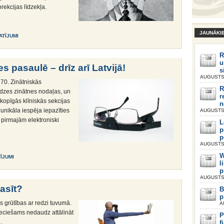
orekcijas līdzekļa.
JAUNĀKI
ATĪJUMI
R
u
s pasaulē – drīz arī Latvijā!
s
AUGUSTS 
 70. Zinātniskās
R
edzes zinātnes nodaļas, un
r
 kopīgās klīniskās sekcijas
n
unikāla iespēja iepazīties
AUGUSTS 
 pirmajām elektroniski
L
p
p
AUGUSTS 
W
TĪJUMI
l
p
AUGUSTS 
lasīt?
B
p
grūtības ar redzi tuvumā.
A
ieciešams nedaudz attālināt
P
…
f