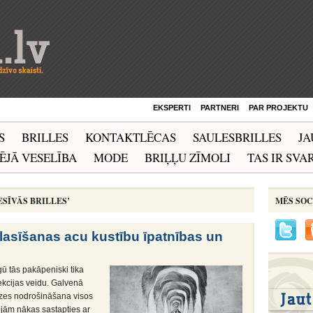
EKSPERTI
PARTNERI
PAR PROJEKTU
S
BRILLES
KONTAKTLĒCAS
SAULESBRILLES
JA
ĒJĀ VESELĪBA
MODE
BRIĻĻU ZĪMOLI
TAS IR SVAR
ESĪVĀS BRILLES’
MĒS SOC
u lasīšanas acu kustību īpatnības un
gū tās pakāpeniski tika
ekcijas veidu. Galvenā
edzes nodrošināšana visos
ojām nākas sastapties ar