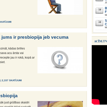
J
B
F
M
S
SKATĪJUMI
C
M
ja jums ir presbiopija jeb vecuma
ACĪM.T
zināt, kādas brilles
e sava acu ārsta vai
 recepte jau ir rokā, kopā ar
siet.
| 2,337 SKATĪJUMI
sbiopija
k just grūtības skaidri