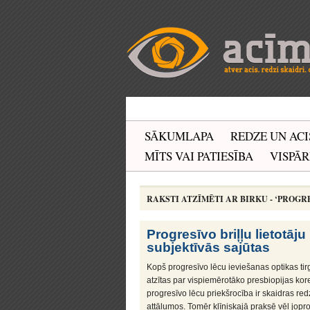
SĀKUMLAPA
REDZE UN ACI
MĪTS VAI PATIESĪBA
VISPĀR
RAKSTI ATZĪMĒTI AR BIRKU - ‘PROGR
Progresīvo briļļu lietotāj
subjektīvās sajūtas
Kopš progresīvo lēcu ieviešanas optikas tir
atzītas par vispiemērotāko presbiopijas kor
progresīvo lēcu priekšrocība ir skaidras r
attālumos. Tomēr klīniskajā praksē vēl jopr