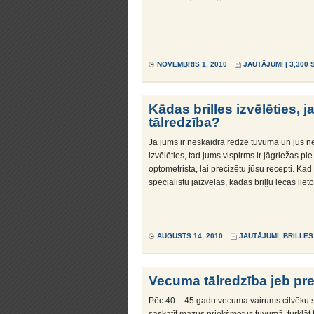
NOVEMBRIS 1, 2010
JAUTĀJUMI
| 3,300 
Kādas brilles izvēlēties, 
tālredzība?
Ja jums ir neskaidra redze tuvumā un jūs ne
izvēlēties, tad jums vispirms ir jāgriežas pi
optometrista, lai precizētu jūsu recepti. Kad
speciālistu jāizvēlas, kādas briļļu lēcas lieto
AUGUSTS 14, 2010
JAUTĀJUMI
,
BRILLES
Vecuma tālredzība jeb pre
Pēc 40 – 45 gadu vecuma vairums cilvēku sā