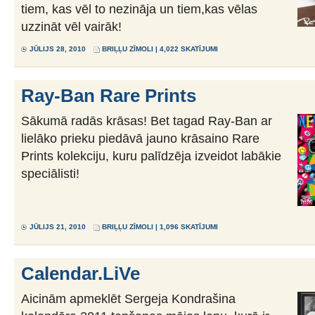
tiem, kas vēl to nezināja un tiem,kas vēlas
uzzināt vēl vairāk!
JŪLIJS 28, 2010
BRIĻĻU ZĪMOLI
| 4,022 SKATĪJUMI
Ray-Ban Rare Prints
Sākumā radās krāsas! Bet tagad Ray-Ban ar
lielāko prieku piedāvā jauno krāsaino Rare
Prints kolekciju, kuru palīdzēja izveidot labākie
speciālisti!
JŪLIJS 21, 2010
BRIĻĻU ZĪMOLI
| 1,096 SKATĪJUMI
Calendar.LiVe
Aicinām apmeklēt Sergeja Kondrašina