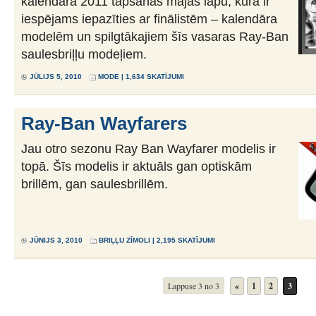
kalendāra 2011 tapšanas mājas lapu, kurā ir
iespējams iepazīties ar finālistēm – kalendāra
modelēm un spilgtākajiem šīs vasaras Ray-Ban
saulesbriļļu modeļiem.
JŪLIJS 5, 2010
MODE
| 1,634 SKATĪJUMI
Ray-Ban Wayfarers
Jau otro sezonu Ray Ban Wayfarer modelis ir
topā. Šīs modelis ir aktuāls gan optiskām
brillēm, gan saulesbrillēm.
JŪNIJS 3, 2010
BRIĻĻU ZĪMOLI
| 2,195 SKATĪJUMI
Lappuse 3 no 3
«
1
2
3