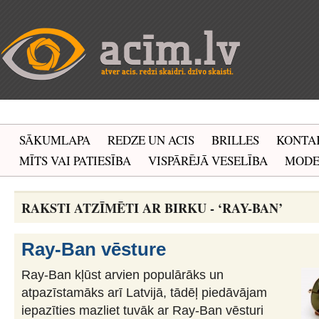
SĀKUMLAPA
REDZE UN ACIS
BRILLES
KONTA
MĪTS VAI PATIESĪBA
VISPĀRĒJĀ VESELĪBA
MOD
RAKSTI ATZĪMĒTI AR BIRKU - ‘RAY-BAN’
Ray-Ban vēsture
Ray-Ban kļūst arvien populārāks un
atpazīstamāks arī Latvijā, tādēļ piedāvājam
iepazīties mazliet tuvāk ar Ray-Ban vēsturi