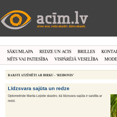
SĀKUMLAPA
REDZE UN ACIS
BRILLES
KONTA
MĪTS VAI PATIESĪBA
VISPĀRĒJĀ VESELĪBA
MOD
RAKSTI ATZĪMĒTI AR BIRKU - ‘REIBONIS’
Līdzsvara sajūta un redze
Optometriste Marita Lejiete skaidro, kā līdzsvara sajūta ir saistīta ar
redzi.