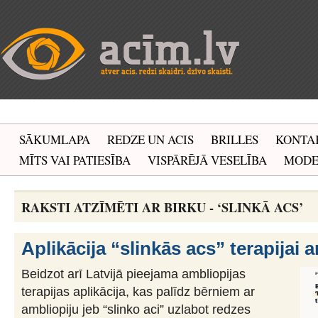
SĀKUMLAPA
REDZE UN ACIS
BRILLES
KONTA
MĪTS VAI PATIESĪBA
VISPĀRĒJĀ VESELĪBA
MOD
RAKSTI ATZĪMĒTI AR BIRKU - ‘SLINKĀ ACS’
Aplikācija “slinkās acs” terapijai ar
Beidzot arī Latvijā pieejama ambliopijas
terapijas aplikācija, kas palīdz bērniem ar
ambliopiju jeb “slinko aci” uzlabot redzes