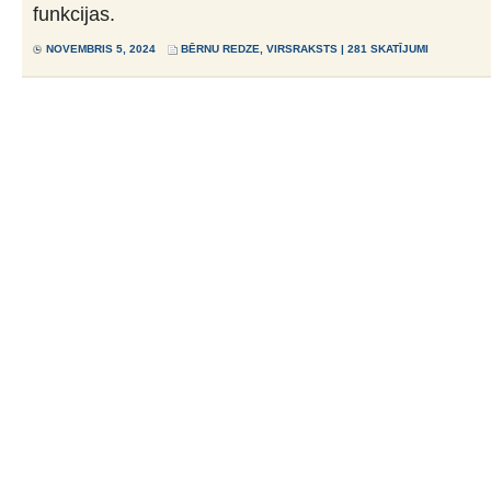
funkcijas.
NOVEMBRIS 5, 2024
BĒRNU REDZE
,
VIRSRAKSTS
| 281 SKATĪJUMI