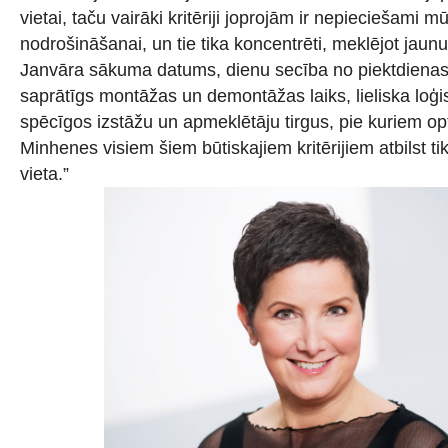
vietai, taču vairāki kritēriji joprojām ir nepieciešam
nodrošināšanai, un tie tika koncentrēti, meklējot jaunu
Janvāra sākuma datums, dienu secība no piektdienas l
saprātīgs montāžas un demontāžas laiks, lieliska loģi
spēcīgos izstāžu un apmeklētāju tirgus, pie kuriem opt
Minhenes visiem šiem būtiskajiem kritērijiem atbilst ti
vieta.”