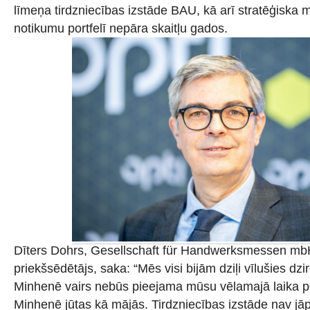
līmeņa tirdzniecības izstāde BAU, kā arī stratēģiska
notikumu portfelī nepāra skaitļu gados.
Dīters Dohrs, Gesellschaft für Handwerksmessen mb
priekšsēdētājs, saka: “Mēs visi bijām dziļi vīlušies dzi
Minhenē vairs nebūs pieejama mūsu vēlamajā laika p
Minhenē jūtas kā mājās. Tirdzniecības izstāde nav jāp