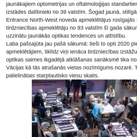
jaunākajiem optometrijas un oftalmoloģijas standarti
izstādes dalībnieki no 39 valstīm. Šogad jaunā, stilīg
Entrance North-West noveda apmeklētājus rosīgajās 
tirdzniecības apmeklētāju no 93 valstīm šī gada sākum
uzzinātu jaunākās optikas tendences un attīstību.
Laba pašsajūta jau pašā sākumā: tieši to opti 2020 p
apmeklētājiem, tiklīdz viņi ienāca tirdzniecības izstāžu
optikas saimes ikgadējā atklāšanas sanāksmē tika no
Vācijas kā tās atrašanās vietas nozīmīgums nozarē. 
palielinātais starptautisko viesu skaits.