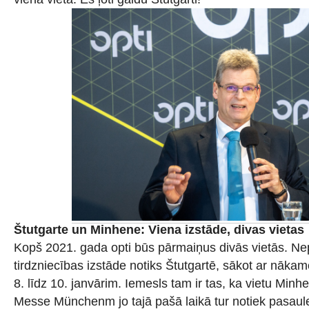
Štutgarte un Minhene: Viena izstāde, divas vietas
Kopš 2021. gada opti būs pārmaiņus divās vietās. N
tirdzniecības izstāde notiks Štutgartē, sākot ar nāk
8. līdz 10. janvārim. Iemesls tam ir tas, ka vietu Min
Messe Münchenm jo tajā pašā laikā tur notiek pasau