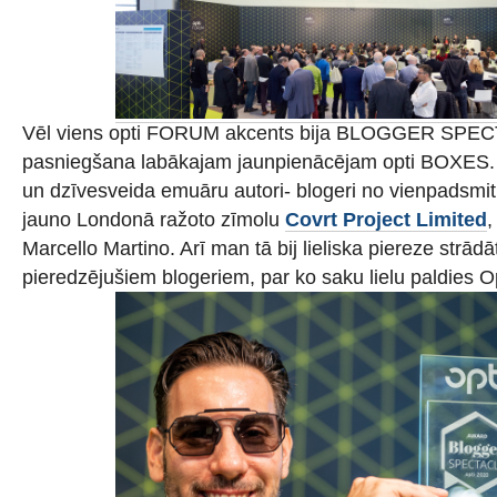
Vēl viens opti FORUM akcents bija BLOGGER SPE
pasniegšana labākajam jaunpienācējam opti BOXES. 25
un dzīvesveida emuāru autori- blogeri no vienpadsmit 
jauno Londonā ražoto zīmolu
Covrt Project Limited
,
Marcello Martino. Arī man tā bij lieliska piereze strādā
pieredzējušiem blogeriem, par ko saku lielu paldies Op