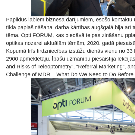
Papildus labiem biznesa darījumiem, esošo kontaktu 
tīkla paplašināšanai darba kārtības augšgalā bija arī 
tēma. Opti FORUM, kas piedāvā telpas zināšanu ppla
optikas nozarei aktuālām tēmām, 2020. gadā piesaistī
Kopumā trīs tirdzniecības izstāžu dienās vienu no 33
2900 apmeklētāju. Īpašu uzmanību piesaistīja lekcija
and Risks of Teleoptometry”, “Referral Marketing”, an
Challenge of MDR – What Do We Need to Do Before it