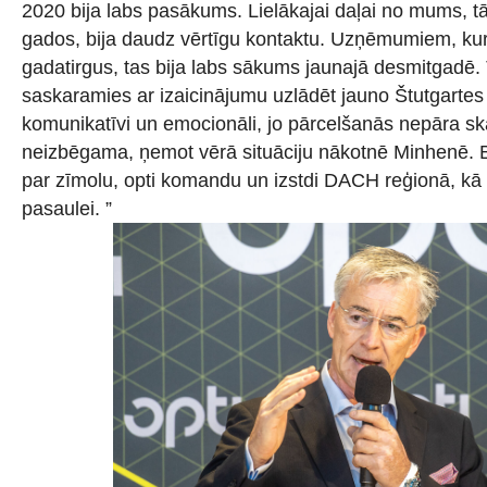
2020 bija labs pasākums. Lielākajai daļai no mums, tā
gados, bija daudz vērtīgu kontaktu. Uzņēmumiem, kur
gadatirgus, tas bija labs sākums jaunajā desmitgadē
saskaramies ar izaicinājumu uzlādēt jauno Štutgartes
komunikatīvi un emocionāli, jo pārcelšanās nepāra ska
neizbēgama, ņemot vērā situāciju nākotnē Minhenē. B
par zīmolu, opti komandu un izstdi DACH reģionā, kā
pasaulei. ”