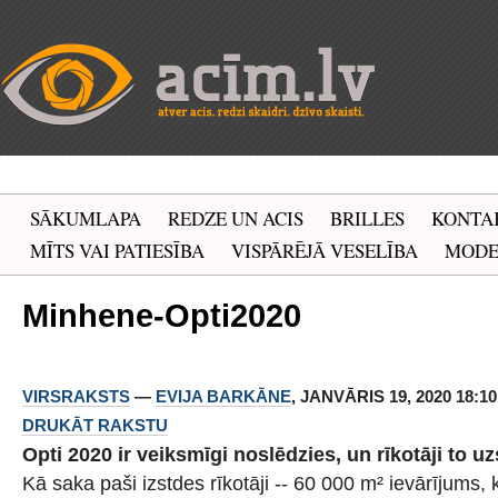
SĀKUMLAPA
REDZE UN ACIS
BRILLES
KONTA
MĪTS VAI PATIESĪBA
VISPĀRĒJĀ VESELĪBA
MOD
Minhene-Opti2020
VIRSRAKSTS
—
EVIJA BARKĀNE
, JANVĀRIS 19, 2020 18:10
DRUKĀT RAKSTU
Opti 2020 ir veiksmīgi noslēdzies, un rīkotāji to 
Kā saka paši izstdes rīkotāji -- 60 000 m² ievārījums,