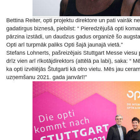
Bettina Reiter, opti projektu direktore un pati vairāk
gadatirgus biznesā, piebilst: “ Pieredzējušā opti koma
pārzina izstādi, un daudzus gadus organizē šo augs
Opti arī turpmāk paliks Opti šajā jaunajā vietā.”
Stefans Lohnerts, pašreizējais Stuttgart Messe viesu
drīz vien arī rīkotājdirektors (attēlā pa labi), saka: “ 
ka opti izvēlējās Štutgarti kā otro vietu. Mēs jau cer
uzņemšanu 2021. gada janvārī!”