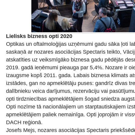
Lielisks bizness opti 2020
Optikas un oftalmoloģijas uzņēmumi gadu sāka ļoti la
saskaņā ar nozares asociācijas Spectaris teikto, Vāci
atskatīties uz veiksmīgāko biznesa gadu pēdējās des
2019. gadā ieņēmumi pieauga par 5,4%. Nozare ir oie
izaugsme kopš 2011. gada. Labais biznesa klimats a
izstādes, gan no apmeklētāju puses: gandrīz divas tr
dalībnieku veica darījumus, rezervāciju vai pasūtījum
opti tirdzniecības apmeklētājiem šogad sniedza augs
Opti nozīme tā nacionālajiem un starptautiskajiem iz
apmeklētājiem paliek nemainīga. Opti joprojām ir vis
DACH reģionā.
Josefs Mejs, nozares asociācijas Spectaris priekšsēd