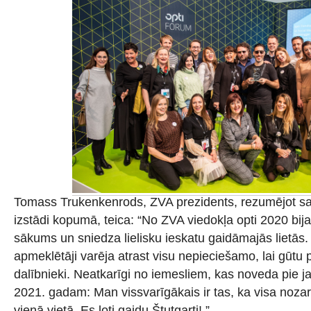
Tomass Trukenkenrods, ZVA prezidents, rezumējot sa
izstādi kopumā, teica: “No ZVA viedokļa opti 2020 bij
sākums un sniedza lielisku ieskatu gaidāmajās lietās.
apmeklētāji varēja atrast visu nepieciešamo, lai gūtu
dalībnieki. Neatkarīgi no iemesliem, kas noveda pie j
2021. gadam: Man vissvarīgākais ir tas, ka visa noza
vienā vietā. Es ļoti gaidu Štutgarti! ”