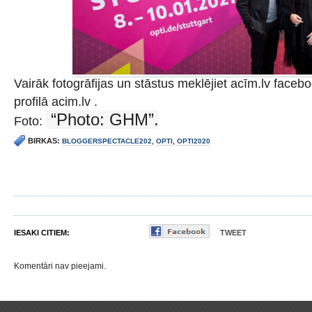
Vairāk fotogrāfijas un stāstus meklējiet acīm.lv faceb
profilā acim.lv .
“Photo: GHM”.
Foto:
BIRKAS:
BLOGGERSPECTACLE202
,
OPTI
,
OPTI2020
IESAKI CITIEM:
TWEET
Komentāri nav pieejami.