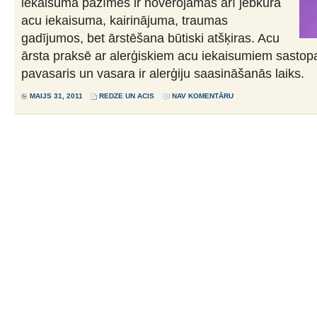
iekaisuma pazīmes ir novērojamas arī jebkura
acu iekaisuma, kairinājuma, traumas
gadījumos, bet ārstēšana būtiski atšķiras. Acu
ārsta praksē ar alerģiskiem acu iekaisumiem sastop
pavasaris un vasara ir alerģiju saasināšanās laiks.
MAIJS 31, 2011
REDZE UN ACIS
NAV KOMENTĀRU