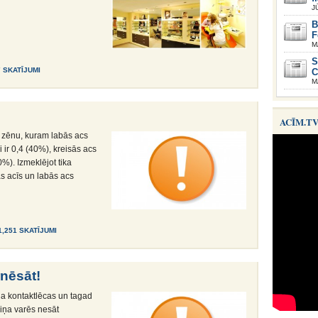
J
B
F
M
S
7 SKATĪJUMI
C
M
ACĪM.T
u zēnu, kuram labās acs
ir 0,4 (40%), kreisās acs
%). Izmeklējot tika
s acīs un labās acs
1,251 SKATĪJUMI
rnēsāt!
ja kontaktlēcas un tagad
viņa varēs nesāt