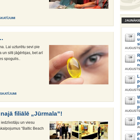
SKATĪJUMI
JAUNĀKI
R
i…
u
s
a. Lai uzturētu sevi pie
AUGUSTS 
 un silti jāģērbjas, bet arī
R
s spogulis..
r
n
AUGUSTS 
L
p
p
AUGUSTS 
 SKATĪJUMI
W
l
p
AUGUSTS 
najā filiālē „Jūrmala”!
B
 iedzīvotāju un viesu
p
A
pakalpojumus “Baltic Beach
P
f