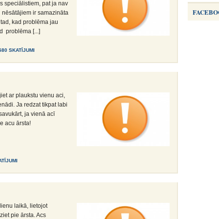
s speciālistiem, pat ja nav
FACEBO
 nēsātājiem ir samazināta
 tad, kad problēma jau
ad problēma [...]
580 SKATĪJUMI
iet ar plaukstu vienu aci,
enādi. Ja redzat tikpat labi
 savukārt, ja vienā acī
e acu ārsta!
ATĪJUMI
enu laikā, lietojot
iet pie ārsta. Acs