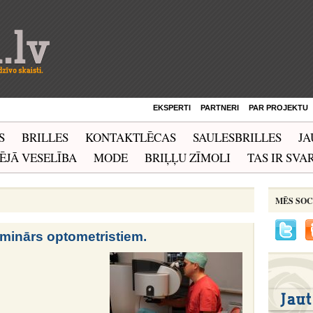
EKSPERTI
PARTNERI
PAR PROJEKTU
S
BRILLES
KONTAKTLĒCAS
SAULESBRILLES
JA
ĒJĀ VESELĪBA
MODE
BRIĻĻU ZĪMOLI
TAS IR SVAR
MĒS SOC
eminārs optometristiem.