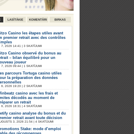
E
LASĪTĀKIE
KOMENTĀRI
BIRKAS
itzo Casino les étapes utiles avant
n premier retrait avec des contrôles
imples
7, 2026 14:41 | 3 SKATĪJUMI
itzo Casino observé du bonus au
etrait – bilan équilibré pour un
ouveau joueur
7, 2026 09:44 | 1 SKATĪJUMI
es parcours Tortuga casino utiles
our la préparation des données
ersonnelles
6, 2026 19:20 | 2 SKATĪJUMI
inbeatz casino avec les frais et
imites décodés au moment de
réparer un retrait
6, 2026 18:31 | 4 SKATĪJUMI
etify casino analyse du bonus et du
remier retrait avant toute décision
UGUSTS 3, 2026 21:54 | 4 SKATĪJUMI
romotions Stake: mode d’emploi
iable des récompenses