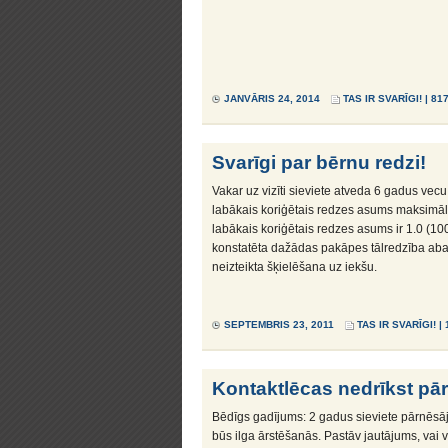
JANVĀRIS 24, 2014
TAS IR SVARĪGI!
| 81
Svarīgi par bērnu redzi!
Vakar uz vizīti sieviete atveda 6 gadus vec
labākais koriģētais redzes asums maksimāli 
labākais koriģētais redzes asums ir 1.0 (100
konstatēta dažādas pakāpes tālredzība aba
neizteikta šķielēšana uz iekšu.
SEPTEMBRIS 23, 2011
TAS IR SVARĪGI!
| 
Kontaktlēcas nedrīkst pā
Bēdīgs gadījums: 2 gadus sieviete pārnēsā
būs ilga ārstēšanās. Pastāv jautājums, vai 