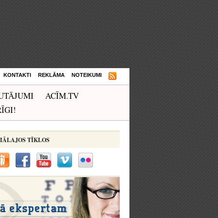
KONTAKTI
REKLĀMA
NOTEIKUMI
UTĀJUMI
ACĪM.TV
ĪGI!
IĀLAJOS TĪKLOS