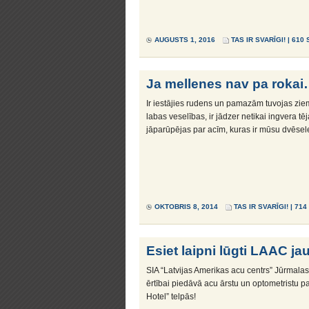
AUGUSTS 1, 2016
TAS IR SVARĪGI!
| 610 
Ja mellenes nav pa roka
Ir iestājies rudens un pamazām tuvojas ziem
labas veselības, ir jādzer netikai ingvera tēja
jāparūpējas par acīm, kuras ir mūsu dvēsele
OKTOBRIS 8, 2014
TAS IR SVARĪGI!
| 714
Esiet laipni lūgti LAAC jau
SIA “Latvijas Amerikas acu centrs” Jūrmalas
ērtībai piedāvā acu ārstu un optometristu 
Hotel” telpās!