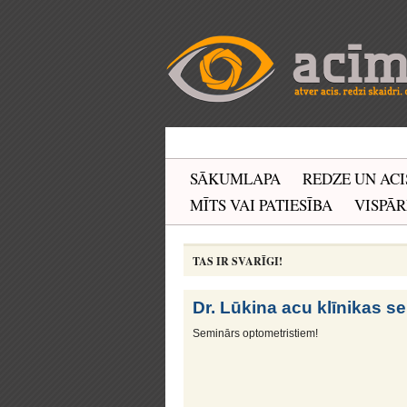
SĀKUMLAPA
REDZE UN ACI
MĪTS VAI PATIESĪBA
VISPĀR
TAS IR SVARĪGI!
Dr. Lūkina acu klīnikas s
Seminārs optometristiem!