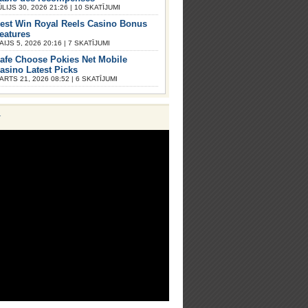
ŪLIJS 30, 2026 21:26 | 10 SKATĪJUMI
est Win Royal Reels Casino Bonus
eatures
AIJS 5, 2026 20:16 | 7 SKATĪJUMI
afe Choose Pokies Net Mobile
asino Latest Picks
ARTS 21, 2026 08:52 | 6 SKATĪJUMI
V