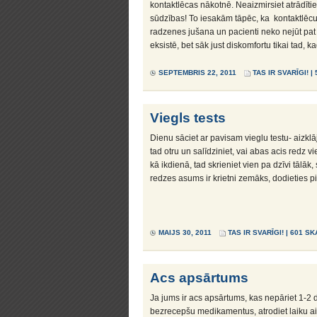
kontaktlēcas nākotnē. Neaizmirsiet atrādītie
sūdzības! To iesakām tāpēc, ka kontaktlēcu
radzenes jušana un pacienti neko nejūt pat
eksistē, bet sāk just diskomfortu tikai tad, k
SEPTEMBRIS 22, 2011
TAS IR SVARĪGI!
| 
Viegls tests
Dienu sāciet ar pavisam vieglu testu- aizklāj
tad otru un salīdziniet, vai abas acis redz vi
kā ikdienā, tad skrieniet vien pa dzīvi tālāk,
redzes asums ir krietni zemāks, dodieties pi
MAIJS 30, 2011
TAS IR SVARĪGI!
| 601 SK
Acs apsārtums
Ja jums ir acs apsārtums, kas nepāriet 1-2 di
bezrecepšu medikamentus, atrodiet laiku aiz