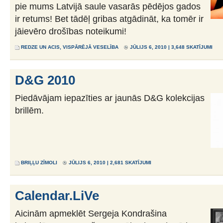
pie mums Latvijā saule vasarās pēdējos gados
ir retums! Bet tādēļ gribas atgādināt, ka tomēr ir
jāievēro drošības noteikumi!
REDZE UN ACIS
,
VISPĀRĒJĀ VESELĪBA
JŪLIJS 6, 2010 | 3,648 SKATĪJUMI
D&G 2010
Piedāvājam iepazīties ar jaunās D&G kolekcijas
brillēm.
BRIĻĻU ZĪMOLI
JŪLIJS 6, 2010 | 2,681 SKATĪJUMI
Calendar.LiVe
Aicinām apmeklēt Sergeja Kondrašina