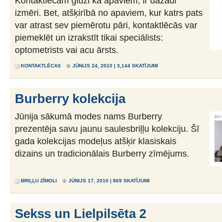
Kontaktlēcām gluži kā apaviem, ir dažādi
izmēri. Bet, atšķirībā no apaviem, kur katrs pats
var atrast sev piemērotu pāri, kontaktlēcās var
piemeklēt un izrakstīt tikai speciālists:
optometrists vai acu ārsts.
KONTAKTLĒCAS
JŪNIJS 24, 2010 | 3,144 SKATĪJUMI
Burberry kolekcija
Jūnija sākumā modes nams Burberry
prezentēja savu jaunu saulesbriļļu kolekciju. Šī
gada kolekcijas modeļus atšķir klasiskais
dizains un tradicionālais Burberry zīmējums.
BRIĻĻU ZĪMOLI
JŪNIJS 17, 2010 | 869 SKATĪJUMI
Sekss un Lielpilsēta 2