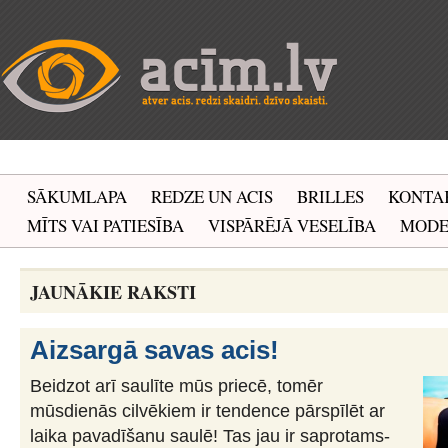
SĀKUMLAPA
REDZE UN ACIS
BRILLES
KONTA
MĪTS VAI PATIESĪBA
VISPĀRĒJĀ VESELĪBA
MOD
JAUNĀKIE RAKSTI
Aizsargā savas acis!
Beidzot arī saulīte mūs priecē, tomēr
mūsdienās cilvēkiem ir tendence pārspīlēt ar
laika pavadīšanu saulē! Tas jau ir saprotams-