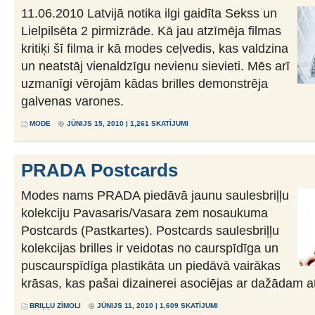
11.06.2010 Latvijā notika ilgi gaidīta Sekss un
Lielpilsēta 2 pirmizrāde. Kā jau atzīmēja filmas
kritiķi šī filma ir kā modes ceļvedis, kas valdzina
un neatstāj vienaldzīgu nevienu sievieti. Mēs arī
uzmanīgi vērojām kādas brilles demonstrēja
galvenas varones.
MODE
JŪNIJS 15, 2010 | 1,261 SKATĪJUMI
PRADA Postcards
Modes nams PRADA piedāvā jaunu saulesbriļļu
kolekciju Pavasaris/Vasara zem nosaukuma
Postcards (Pastkartes). Postcards saulesbriļļu
kolekcijas brilles ir veidotas no caurspīdīga un
puscaurspīdīga plastikāta un piedāvā vairākas
krāsas, kas pašai dizainerei asociējas ar dažādam a
BRIĻĻU ZĪMOLI
JŪNIJS 11, 2010 | 1,609 SKATĪJUMI