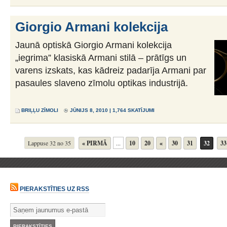
Giorgio Armani kolekcija
Jaunā optiskā Giorgio Armani kolekcija
„iegrima” klasiskā Armani stilā – prātīgs un
varens izskats, kas kādreiz padarīja Armani par
pasaules slaveno zīmolu optikas industrijā.
BRIĻĻU ZĪMOLI
JŪNIJS 8, 2010 | 1,764 SKATĪJUMI
Lappuse 32 no 35
« PIRMĀ
...
10
20
«
30
31
32
33
PIERAKSTĪTIES UZ RSS