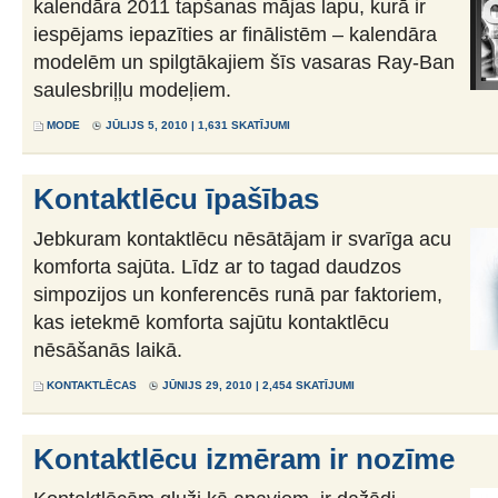
kalendāra 2011 tapšanas mājas lapu, kurā ir
iespējams iepazīties ar finālistēm – kalendāra
modelēm un spilgtākajiem šīs vasaras Ray-Ban
saulesbriļļu modeļiem.
MODE
JŪLIJS 5, 2010 | 1,631 SKATĪJUMI
Kontaktlēcu īpašības
Jebkuram kontaktlēcu nēsātājam ir svarīga acu
komforta sajūta. Līdz ar to tagad daudzos
simpozijos un konferencēs runā par faktoriem,
kas ietekmē komforta sajūtu kontaktlēcu
nēsāšanās laikā.
KONTAKTLĒCAS
JŪNIJS 29, 2010 | 2,454 SKATĪJUMI
Kontaktlēcu izmēram ir nozīme