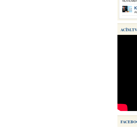
NOVEMBRI
K
A
ACĪM.T
FACEBO