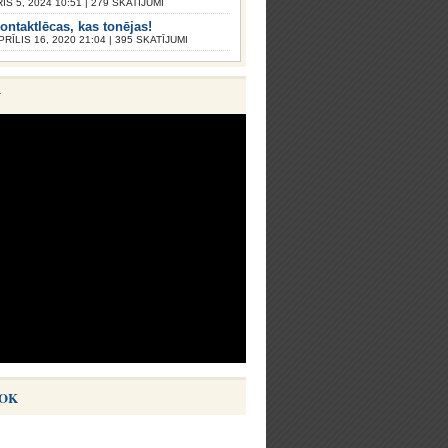
S 5, 2024 10:51 | 279 SKATĪJUMI
ontaktlēcas, kas tonējas!
PRĪLIS 16, 2020 21:04 | 395 SKATĪJUMI
V
OK