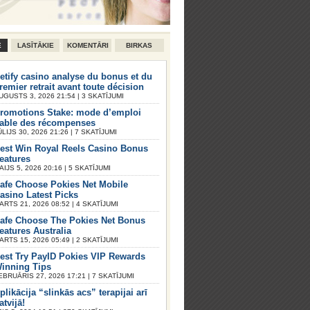
E
LASĪTĀKIE
KOMENTĀRI
BIRKAS
etify casino analyse du bonus et du
remier retrait avant toute décision
UGUSTS 3, 2026 21:54 | 3 SKATĪJUMI
romotions Stake: mode d’emploi
iable des récompenses
ŪLIJS 30, 2026 21:26 | 7 SKATĪJUMI
est Win Royal Reels Casino Bonus
eatures
AIJS 5, 2026 20:16 | 5 SKATĪJUMI
afe Choose Pokies Net Mobile
asino Latest Picks
ARTS 21, 2026 08:52 | 4 SKATĪJUMI
afe Choose The Pokies Net Bonus
eatures Australia
ARTS 15, 2026 05:49 | 2 SKATĪJUMI
est Try PayID Pokies VIP Rewards
inning Tips
EBRUĀRIS 27, 2026 17:21 | 7 SKATĪJUMI
plikācija “slinkās acs” terapijai arī
atvijā!