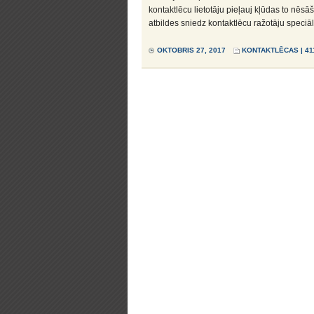
kontaktlēcu lietotāju pieļauj kļūdas to nēsā
atbildes sniedz kontaktlēcu ražotāju speciāli
OKTOBRIS 27, 2017
KONTAKTLĒCAS
| 41