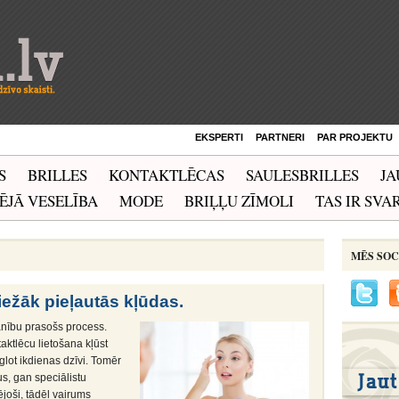
EKSPERTI
PARTNERI
PAR PROJEKTU
S
BRILLES
KONTAKTLĒCAS
SAULESBRILLES
JA
ĒJĀ VESELĪBA
MODE
BRIĻĻU ZĪMOLI
TAS IR SVAR
MĒS SOC
iežāk pieļautās kļūdas.
anību prasošs process.
aktlēcu lietošana kļūst
glot ikdienas dzīvi. Tomēr
s, gan speciālistu
joši, tādēļ vairums