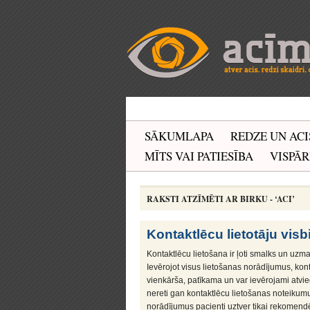
SĀKUMLAPA
REDZE UN ACI
MĪTS VAI PATIESĪBA
VISPĀR
RAKSTI ATZĪMĒTI AR BIRKU - ‘ACI’
Kontaktlēcu lietotāju visb
Kontaktlēcu lietošana ir ļoti smalks un uzm
Ievērojot visus lietošanas norādījumus, kont
vienkārša, patīkama un var ievērojami atvie
nereti gan kontaktlēcu lietošanas noteikumu
norādījumus pacienti uztver tikai rekomendē