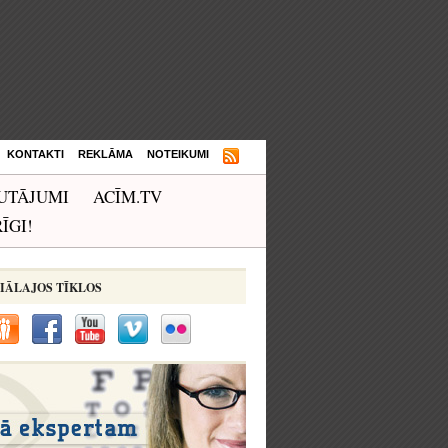
KONTAKTI
REKLĀMA
NOTEIKUMI
UTĀJUMI
ACĪM.TV
ĪGI!
IĀLAJOS TĪKLOS