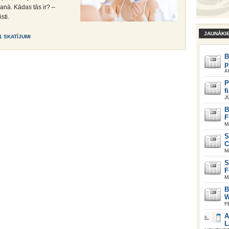
šanā. Kādas tās ir? –
sti.
JAUNĀKI
1 SKATĪJUMI
B
p
A
P
f
J
B
F
M
S
C
M
S
F
M
B
W
F
A
L