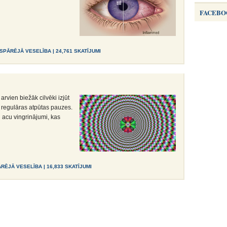
FACEBO
ISPĀRĒJĀ VESELĪBA
| 24,761 SKATĪJUMI
rvien biežāk cilvēki izjūt
 regulāras atpūtas pauzes.
i acu vingrinājumi, kas
ĀRĒJĀ VESELĪBA
| 16,833 SKATĪJUMI