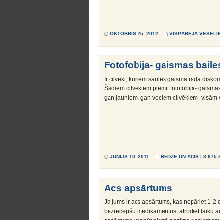
OKTOBRIS 25, 2012
VISPĀRĒJĀ VESELĪ
Fotofobija- gaismas baile
Ir cilvēki, kuriem saules gaisma rada diskom
Šādiem cilvēkiem piemīt fotofobija- gaismas 
gan jauniem, gan veciem cilvēkiem- visām
JŪNIJS 10, 2011
REDZE UN ACIS
| 3,675
Acs apsārtums
Ja jums ir acs apsārtums, kas nepāriet 1-2 di
bezrecepšu medikamentus, atrodiet laiku aiz