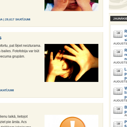
JAUNĀKI
BA
| 29,617 SKATĪJUMI
R
u
s
s
AUGUSTS 
fortu, pat šķiet neizturama.
R
bailes. Fotofobija var būt
r
 vecuma grupām.
n
AUGUSTS 
L
p
p
AUGUSTS 
W
 SKATĪJUMI
l
p
AUGUSTS 
B
p
A
enu laikā, lietojot
iet pie ārsta. Acs
P
f