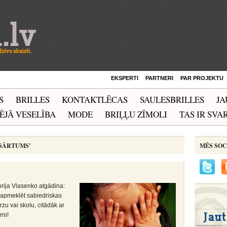
EKSPERTI
PARTNERI
PAR PROJEKTU
S
BRILLES
KONTAKTLĒCAS
SAULESBRILLES
JA
ĒJĀ VESELĪBA
MODE
BRIĻĻU ZĪMOLI
TAS IR SVAR
PSĀRTUMS’
MĒS SOC
!
orija Vlasenko atgādina:
t apmeklēt sabiedriskas
rzu vai skolu, citādāk ar
rni!