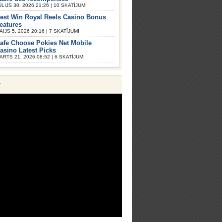
ŪLIJS 30, 2026 21:26 | 10 SKATĪJUMI
est Win Royal Reels Casino Bonus
eatures
AIJS 5, 2026 20:16 | 7 SKATĪJUMI
afe Choose Pokies Net Mobile
asino Latest Picks
ARTS 21, 2026 08:52 | 6 SKATĪJUMI
V