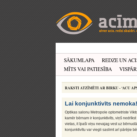
SĀKUMLAPA
REDZE UN ACI
MĪTS VAI PATIESĪBA
VISPĀR
RAKSTI ATZĪMĒTI AR BIRKU - ‘ACU A
Lai konjunktivīts nemoka
Optikas salonu Metropole optometriste Vikt
kamēr bērnam ir konjunktivīts, viņš nedrīks
vietas, it īpaši viņu nevajag vest uz bērnudā
konjunktivītu var viegli saslimt arī pārējie bē