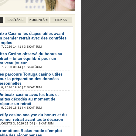
E
LASĪTĀKIE
KOMENTĀRI
BIRKAS
itzo Casino les étapes utiles avant
n premier retrait avec des contrôles
imples
7, 2026 14:41 | 3 SKATĪJUMI
itzo Casino observé du bonus au
etrait – bilan équilibré pour un
ouveau joueur
7, 2026 09:44 | 1 SKATĪJUMI
es parcours Tortuga casino utiles
our la préparation des données
ersonnelles
6, 2026 19:20 | 2 SKATĪJUMI
inbeatz casino avec les frais et
imites décodés au moment de
réparer un retrait
6, 2026 18:31 | 4 SKATĪJUMI
etify casino analyse du bonus et du
remier retrait avant toute décision
UGUSTS 3, 2026 21:54 | 4 SKATĪJUMI
romotions Stake: mode d’emploi
iable des récompenses