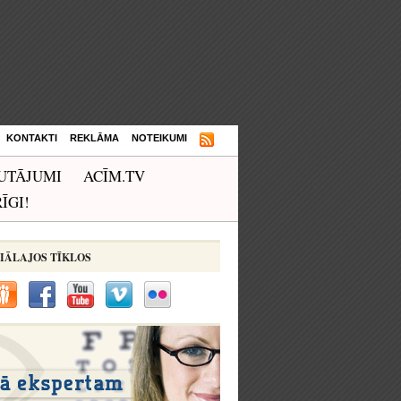
KONTAKTI
REKLĀMA
NOTEIKUMI
UTĀJUMI
ACĪM.TV
ĪGI!
IĀLAJOS TĪKLOS