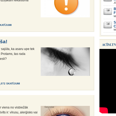
 dziļākam iekaisuma
J
B
F
M
S
SKATĪJUMI
C
M
ša!
ACĪM.T
 sajūta, ka asaru upe tek
? Protams, tas rada
esli?
0,072 SKATĪJUMI
ir viena no visbiežāk
ts ir: vīrusu, alerģisks vai