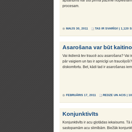
apsārtums var būt pirmā pazīme nopietnam
procesam.
MAIJS 30, 2011
TAS IR SVARĪGI!
| 1,120 
Asarošana var būt kaitino
Vai ikdienā tev traucē acu asarošana? Vai ir
pār vaigiem un tas ir apnicīgi un traucējoši
diskomfortu. Bet, kādi tad ir asarošanas iem
FEBRUĀRIS 17, 2011
REDZE UN ACIS
| 1
Konjunktivīts
Konjunktivīts ir acu gļotādas iekaisums. Tā 
sastopamām acu slimībām. Biežāk konjunktivī