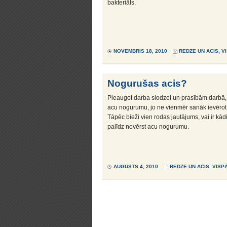
bakteriāls.
NOVEMBRIS 18, 2010
REDZE UN ACIS
,
V
Nogurušas acis?
Pieaugot darba slodzei un prasībām darbā, a
acu nogurumu, jo ne vienmēr sanāk ievērot
Tāpēc bieži vien rodas jautājums, vai ir kād
palīdz novērst acu nogurumu.
AUGUSTS 4, 2010
REDZE UN ACIS
,
VISP