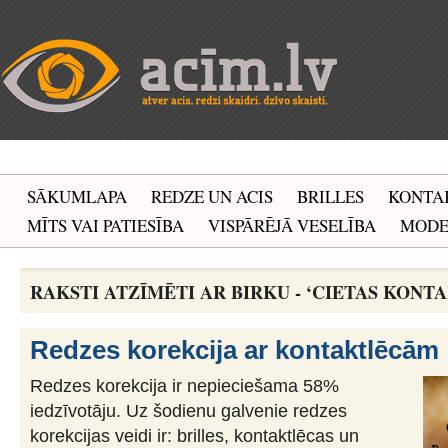
SĀKUMLAPA
REDZE UN ACIS
BRILLES
KONTA
MĪTS VAI PATIESĪBA
VISPĀRĒJĀ VESELĪBA
MOD
RAKSTI ATZĪMĒTI AR BIRKU - ‘CIETAS KONT
Redzes korekcija ar kontaktlēcām
Redzes korekcija ir nepieciešama 58%
iedzīvotāju. Uz šodienu galvenie redzes
korekcijas veidi ir: brilles, kontaktlēcas un