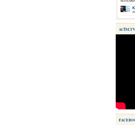
NOVEMBRI
K
A
ACĪM.T
FACEBO