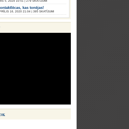
S 5, 2024 10:51 | 279 SKATĪJUMI
ontaktlēcas, kas tonējas!
PRĪLIS 16, 2020 21:04 | 395 SKATĪJUMI
V
OK