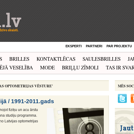
EKSPERTI
PARTNERI
PAR PROJEKTU
S
BRILLES
KONTAKTLĒCAS
SAULESBRILLES
JA
ĒJĀ VESELĪBA
MODE
BRIĻĻU ZĪMOLI
TAS IR SVAR
JAS OPTOMETRIJAS VĒSTURE’
MĒS SOC
ijā / 1991-2011.gads
ojot fiziķu un acu ārstu
jauna studiju programma.
o Latvijas optometrijas