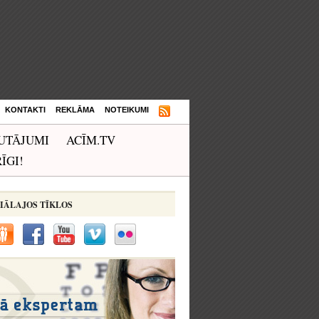
KONTAKTI
REKLĀMA
NOTEIKUMI
UTĀJUMI
ACĪM.TV
ĪGI!
IĀLAJOS TĪKLOS