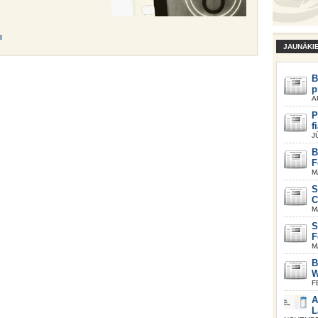
I
JAUNĀKI
B
p
A
P
f
J
B
F
M
S
C
M
S
F
M
B
W
F
A
L