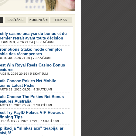
E
LASĪTĀKIE
KOMENTĀRI
BIRKAS
etify casino analyse du bonus et du
remier retrait avant toute décision
UGUSTS 3, 2026 21:54 | 3 SKATĪJUMI
romotions Stake: mode d’emploi
iable des récompenses
ŪLIJS 30, 2026 21:26 | 7 SKATĪJUMI
est Win Royal Reels Casino Bonus
eatures
AIJS 5, 2026 20:16 | 5 SKATĪJUMI
afe Choose Pokies Net Mobile
asino Latest Picks
ARTS 21, 2026 08:52 | 4 SKATĪJUMI
afe Choose The Pokies Net Bonus
eatures Australia
ARTS 15, 2026 05:49 | 2 SKATĪJUMI
est Try PayID Pokies VIP Rewards
inning Tips
EBRUĀRIS 27, 2026 17:21 | 7 SKATĪJUMI
plikācija “slinkās acs” terapijai arī
atvijā!