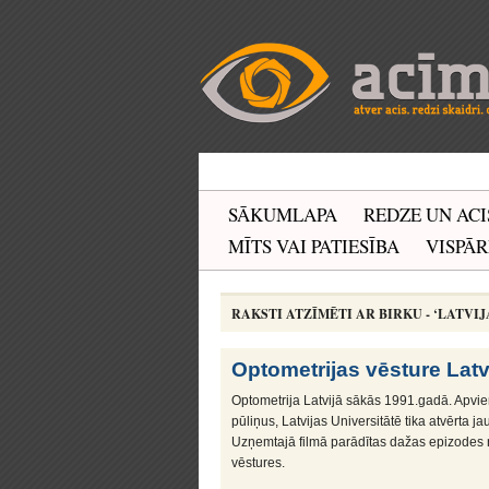
SĀKUMLAPA
REDZE UN ACI
MĪTS VAI PATIESĪBA
VISPĀR
RAKSTI ATZĪMĒTI AR BIRKU - ‘LATVI
Optometrijas vēsture Latv
Optometrija Latvijā sākās 1991.gadā. Apvien
pūliņus, Latvijas Universitātē tika atvērta 
Uzņemtajā filmā parādītas dažas epizodes n
vēstures.