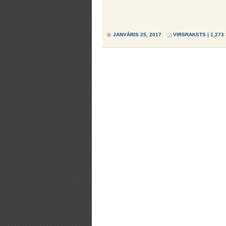
JANVĀRIS 25, 2017
VIRSRAKSTS
| 1,273