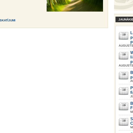
JAUNĀKI
 SKATĪJUMI
L
p
p
AUGUSTS 
W
l
p
AUGUSTS 
B
p
A
P
f
J
B
F
M
S
C
M