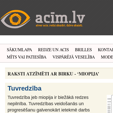
SĀKUMLAPA
REDZE UN ACIS
BRILLES
KONTA
MĪTS VAI PATIESĪBA
VISPĀRĒJĀ VESELĪBA
MOD
RAKSTI ATZĪMĒTI AR BIRKU - ‘MIOPIJA’
Tuvredzība
Tuvredzība jeb miopija ir biežākā redzes
nepilnība. Tuvredzības veidošanās un
progresēšanu galvenokārt ietekmē darbs