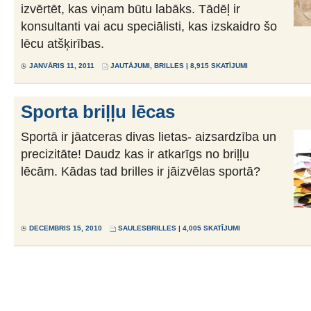
izvērtēt, kas viņam būtu labāks. Tādēļ ir
konsultanti vai acu speciālisti, kas izskaidro šo
lēcu atšķirības.
JANVĀRIS 11, 2011
JAUTĀJUMI
,
BRILLES
| 8,915 SKATĪJUMI
Sporta briļļu lēcas
Sportā ir jāatceras divas lietas- aizsardzība un
precizitāte! Daudz kas ir atkarīgs no briļļu
lēcām. Kādas tad brilles ir jāizvēlas sportā?
DECEMBRIS 15, 2010
SAULESBRILLES
| 4,005 SKATĪJUMI