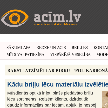
SĀKUMLAPA
REDZE UN ACIS
BRILLES
KONTA
MĪTS VAI PATIESĪBA
VISPĀRĒJĀ VESELĪBA
MOD
RAKSTI ATZĪMĒTI AR BIRKU - ‘POLIKARBONĀ
Kādu briļļu lēcu materiālu izvēlēti
Mūsdienās optikā ir ļoti plašs piedāvāto briļļu
lēcu sortiments. Reizēm klients, dzirdot tik
daudz informācijas par lēcām, apjūk, jo nespēj