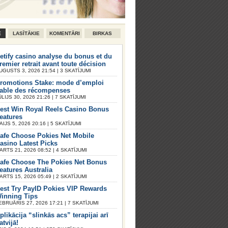
E
LASĪTĀKIE
KOMENTĀRI
BIRKAS
etify casino analyse du bonus et du
remier retrait avant toute décision
UGUSTS 3, 2026 21:54 | 3 SKATĪJUMI
romotions Stake: mode d’emploi
iable des récompenses
ŪLIJS 30, 2026 21:26 | 7 SKATĪJUMI
est Win Royal Reels Casino Bonus
eatures
AIJS 5, 2026 20:16 | 5 SKATĪJUMI
afe Choose Pokies Net Mobile
asino Latest Picks
ARTS 21, 2026 08:52 | 4 SKATĪJUMI
afe Choose The Pokies Net Bonus
eatures Australia
ARTS 15, 2026 05:49 | 2 SKATĪJUMI
est Try PayID Pokies VIP Rewards
inning Tips
EBRUĀRIS 27, 2026 17:21 | 7 SKATĪJUMI
plikācija “slinkās acs” terapijai arī
atvijā!