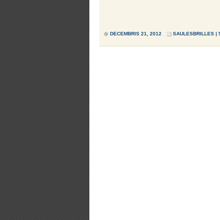
DECEMBRIS 21, 2012
SAULESBRILLES
| 