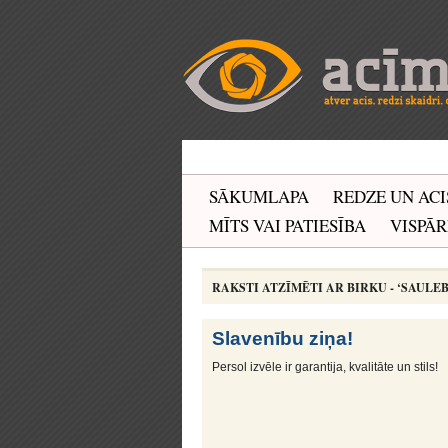
SĀKUMLAPA
REDZE UN ACI
MĪTS VAI PATIESĪBA
VISPĀR
RAKSTI ATZĪMĒTI AR BIRKU - ‘SAULE
Slavenību ziņa!
Persol izvēle ir garantija, kvalitāte un stils!