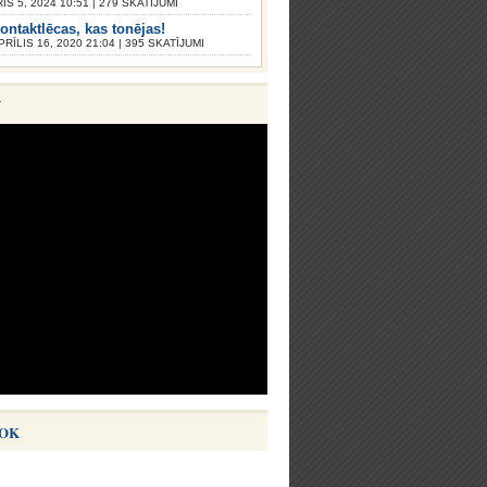
S 5, 2024 10:51 | 279 SKATĪJUMI
ontaktlēcas, kas tonējas!
PRĪLIS 16, 2020 21:04 | 395 SKATĪJUMI
V
OK