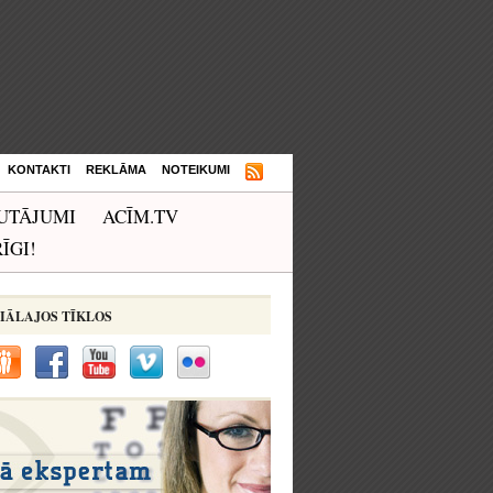
KONTAKTI
REKLĀMA
NOTEIKUMI
UTĀJUMI
ACĪM.TV
ĪGI!
IĀLAJOS TĪKLOS