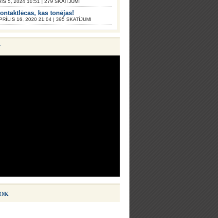
S 5, 2024 10:51 | 279 SKATĪJUMI
ontaktlēcas, kas tonējas!
PRĪLIS 16, 2020 21:04 | 395 SKATĪJUMI
V
OK