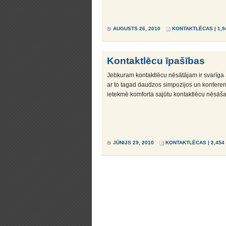
AUGUSTS 26, 2010
KONTAKTLĒCAS
| 1,
Kontaktlēcu īpašības
Jebkuram kontaktlēcu nēsātājam ir svarīga 
ar to tagad daudzos simpozijos un konferen
ietekmē komforta sajūtu kontaktlēcu nēsāša
JŪNIJS 29, 2010
KONTAKTLĒCAS
| 2,454