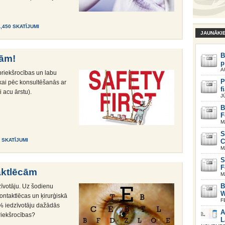
4,450 SKATĪJUMI
JAUNĀKI
B
cām!
p
A
priekšrocības un labu
P
tikai pēc konsultēšanās ar
f
 acu ārstu).
J
B
F
M
S
1 SKATĪJUMI
C
M
S
F
aktlēcām
M
B
īvotāju. Uz šodienu
W
 kontaktlēcas un ķirurģiskā
F
0% iedzīvotāju dažādās
A
priekšrocības?
L