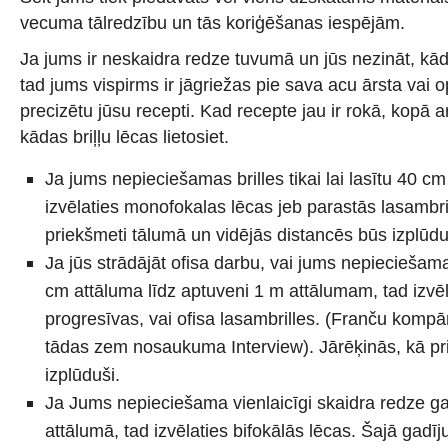
vecuma tālredzību un tās koriģēšanas iespējām.
Ja jums ir neskaidra redze tuvumā un jūs nezināt, kāda
tad jums vispirms ir jāgriežas pie sava acu ārsta vai op
precizētu jūsu recepti. Kad recepte jau ir rokā, kopā ar
kādas briļļu lēcas lietosiet.
Ja jums nepieciešamas brilles tikai lai lasītu 40 cm
izvēlaties monofokalas lēcas jeb parastās lasambril
priekšmeti tālumā un vidējās distancēs būs izplūdu
Ja jūs strādājāt ofisa darbu, vai jums nepieciešam
cm attāluma līdz aptuveni 1 m attālumam, tad izvē
progresīvas, vai ofisa lasambrilles. (Franču kompā
tādas zem nosaukuma Interview). Jārēķinās, kā pr
izplūduši.
Ja Jums nepieciešama vienlaicīgi skaidra redze g
attālumā, tad izvēlaties bifokālās lēcas. Šajā gadīj