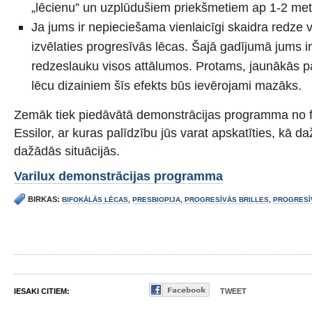
„lēcienu” un uzplūdušiem priekšmetiem ap 1-2 me
Ja jums ir nepieciešama vienlaicīgi skaidra redze 
izvēlaties progresīvās lēcas. Šajā gadījumā jums i
redzeslauku visos attālumos. Protams, jaunākās 
lēcu dizainiem šīs efekts būs ievērojami mazāks.
Zemāk tiek piedāvātā demonstrācijas programma no 
Essilor, ar kuras palīdzību jūs varat apskatīties, kā d
dažādās situācijās.
Varilux demonstrācijas programma
BIRKAS:
BIFOKĀLĀS LĒCAS
,
PRESBIOPIJA
,
PROGRESĪVĀS BRILLES
,
PROGRESĪ
IESAKI CITIEM:
TWEET