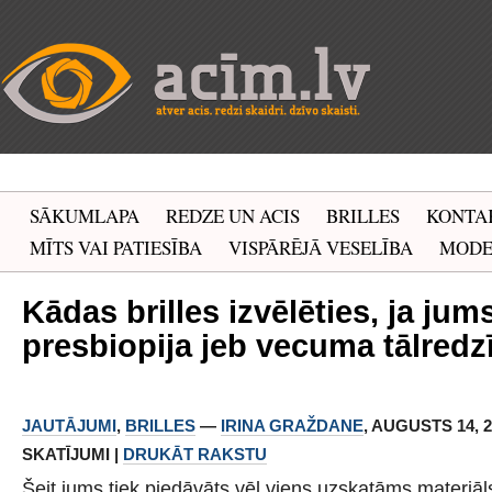
SĀKUMLAPA
REDZE UN ACIS
BRILLES
KONTA
MĪTS VAI PATIESĪBA
VISPĀRĒJĀ VESELĪBA
MOD
Kādas brilles izvēlēties, ja jums
presbiopija jeb vecuma tālredz
JAUTĀJUMI
,
BRILLES
—
IRINA GRAŽDANE
, AUGUSTS 14, 20
SKATĪJUMI |
DRUKĀT RAKSTU
Šeit jums tiek piedāvāts vēl viens uzskatāms materiāl