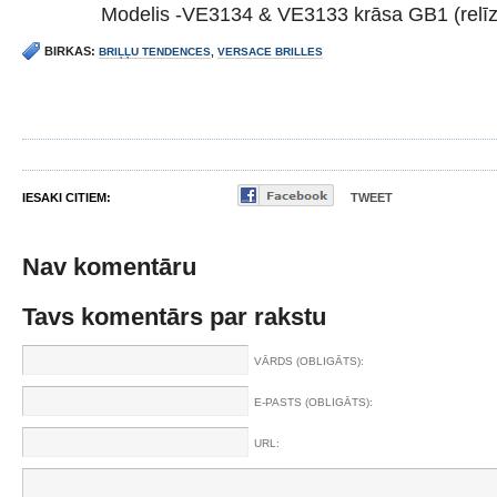
Modelis -VE3134 & VE3133 krāsa GB1 (relīz
BIRKAS:
BRIĻĻU TENDENCES
,
VERSACE BRILLES
IESAKI CITIEM:
TWEET
Nav komentāru
Tavs komentārs par rakstu
VĀRDS (OBLIGĀTS):
E-PASTS (OBLIGĀTS):
URL: