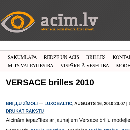
SĀKUMLAPA
REDZE UN ACIS
BRILLES
KONTA
MĪTS VAI PATIESĪBA
VISPĀRĒJĀ VESELĪBA
MOD
VERSACE brilles 2010
BRIĻĻU ZĪMOLI
—
LUXOBALTIC
, AUGUSTS 16, 2010 20:07 | 
DRUKĀT RAKSTU
Aicinām iepazīties ar jaunajiem Versace briļļu modeļ