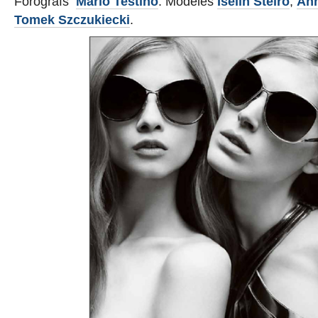
Forogrāfs
Mario Testino
. Modeles
Iselin Steiro
,
Ann
Tomek Szczukiecki
.