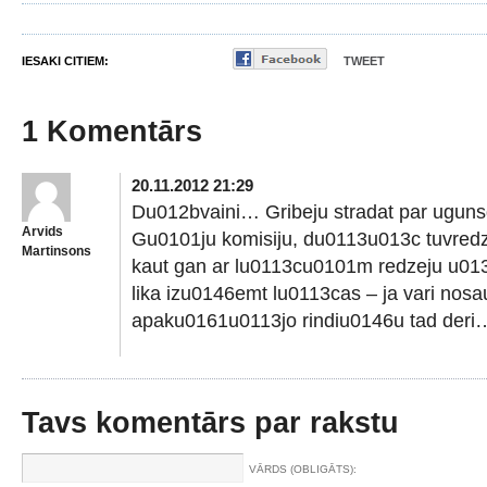
IESAKI CITIEM:
TWEET
1 Komentārs
20.11.2012 21:29
Du012bvaini… Gribeju stradat par uguns
Arvids
Gu0101ju komisiju, du0113u013c tuvredz
Martinsons
kaut gan ar lu0113cu0101m redzeju u013c
lika izu0146emt lu0113cas – ja vari nosa
apaku0161u0113jo rindiu0146u tad deri
Tavs komentārs par rakstu
VĀRDS (OBLIGĀTS):