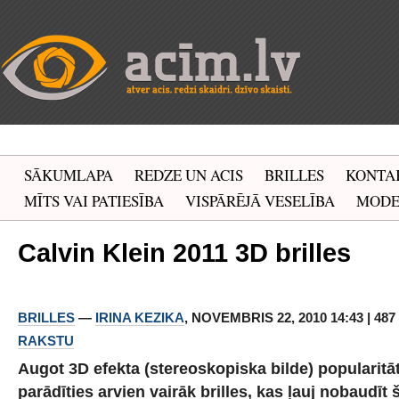
SĀKUMLAPA
REDZE UN ACIS
BRILLES
KONTA
MĪTS VAI PATIESĪBA
VISPĀRĒJĀ VESELĪBA
MOD
Calvin Klein 2011 3D brilles
BRILLES
—
IRINA KEZIKA
, NOVEMBRIS 22, 2010 14:43 | 48
RAKSTU
Augot 3D efekta (stereoskopiska bilde) popularitāt
parādīties arvien vairāk brilles, kas ļauj nobaudīt 