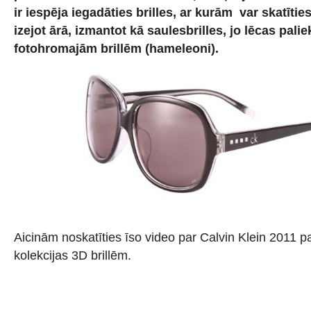
ir iespēja iegadāties brilles, ar kurām var skatīti
izejot ārā, izmantot kā saulesbrilles, jo lēcas pali
fotohromajām brillēm (hameleoni).
Aicinām noskatīties īso video par Calvin Klein 2011 p
kolekcijas 3D brillēm.