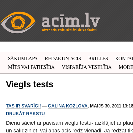
SĀKUMLAPA
REDZE UN ACIS
BRILLES
KONTA
MĪTS VAI PATIESĪBA
VISPĀRĒJĀ VESELĪBA
MOD
Viegls tests
TAS IR SVARĪGI!
—
GALINA KOZLOVA
, MAIJS 30, 2011 13:1
DRUKĀT RAKSTU
Dienu sāciet ar pavisam vieglu testu- aizklājiet ar plau
un salīdziniet, vai abas acis redz vienādi. Ja redzat tik