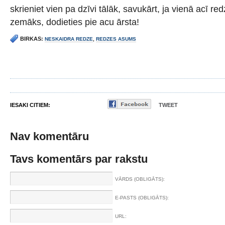
skrieniet vien pa dzīvi tālāk, savukārt, ja vienā acī re
zemāks, dodieties pie acu ārsta!
BIRKAS:
NESKAIDRA REDZE
,
REDZES ASUMS
IESAKI CITIEM:
TWEET
Nav komentāru
Tavs komentārs par rakstu
VĀRDS (OBLIGĀTS):
E-PASTS (OBLIGĀTS):
URL: