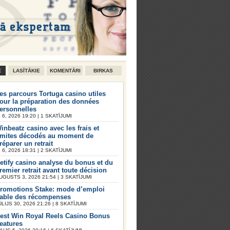
E
LASĪTĀKIE
KOMENTĀRI
BIRKAS
es parcours Tortuga casino utiles
our la préparation des données
ersonnelles
6, 2026 19:20 | 1 SKATĪJUMI
inbeatz casino avec les frais et
imites décodés au moment de
réparer un retrait
6, 2026 18:31 | 2 SKATĪJUMI
etify casino analyse du bonus et du
remier retrait avant toute décision
UGUSTS 3, 2026 21:54 | 3 SKATĪJUMI
romotions Stake: mode d’emploi
iable des récompenses
ŪLIJS 30, 2026 21:26 | 8 SKATĪJUMI
est Win Royal Reels Casino Bonus
eatures