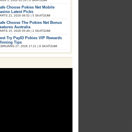
AIJS 5, 2026 20:16 | 6 SKATĪJUMI
afe Choose Pokies Net Mobile
asino Latest Picks
ARTS 21, 2026 08:52 | 5 SKATĪJUMI
afe Choose The Pokies Net Bonus
eatures Australia
ARTS 15, 2026 05:49 | 2 SKATĪJUMI
est Try PayID Pokies VIP Rewards
inning Tips
EBRUĀRIS 27, 2026 17:21 | 8 SKATĪJUMI
V