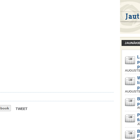
JAUNĀKI
L
p
p
AUGUSTS 
W
l
p
AUGUSTS 
B
p
A
TWEET
P
f
J
B
F