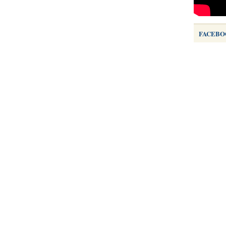
FACEBO