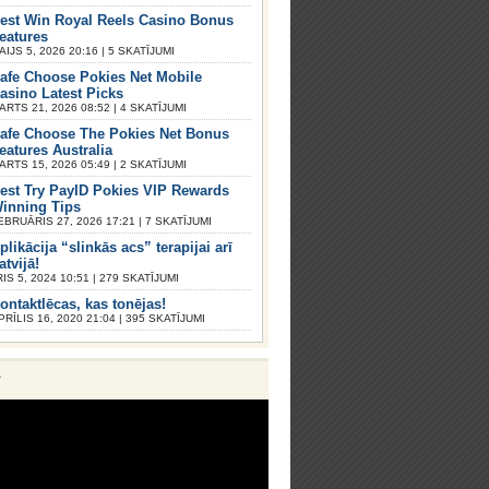
est Win Royal Reels Casino Bonus
eatures
AIJS 5, 2026 20:16 | 5 SKATĪJUMI
afe Choose Pokies Net Mobile
asino Latest Picks
ARTS 21, 2026 08:52 | 4 SKATĪJUMI
afe Choose The Pokies Net Bonus
eatures Australia
ARTS 15, 2026 05:49 | 2 SKATĪJUMI
est Try PayID Pokies VIP Rewards
inning Tips
EBRUĀRIS 27, 2026 17:21 | 7 SKATĪJUMI
plikācija “slinkās acs” terapijai arī
atvijā!
S 5, 2024 10:51 | 279 SKATĪJUMI
ontaktlēcas, kas tonējas!
PRĪLIS 16, 2020 21:04 | 395 SKATĪJUMI
V