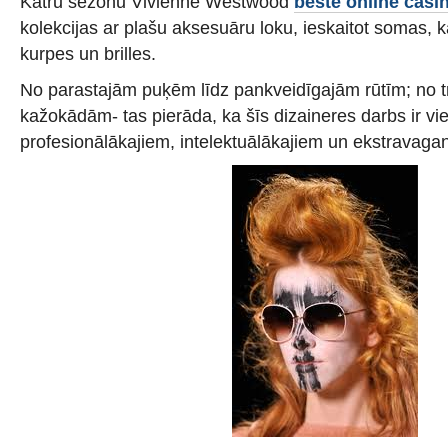
Katru sezonu Vivienne Westwood
beste online casi
kolekcijas ar plašu aksesuāru loku, ieskaitot somas, ka
kurpes un brilles.
No parastajām puķēm līdz pankveidīgajām rūtīm; no tr
kažokādām- tas pierāda, ka šīs dizaineres darbs ir vi
profesionālākajiem, intelektuālākajiem un ekstravag