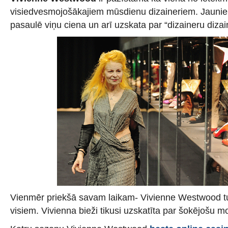
visiedvesmojošākajiem mūsdienu dizaineriem. Jaunie 
pasaulē viņu ciena un arī uzskata par “dizaineru dizai
Vienmēr priekšā savam laikam- Vivienne Westwood tu
visiem. Vivienna bieži tikusi uzskatīta par šokējošu m