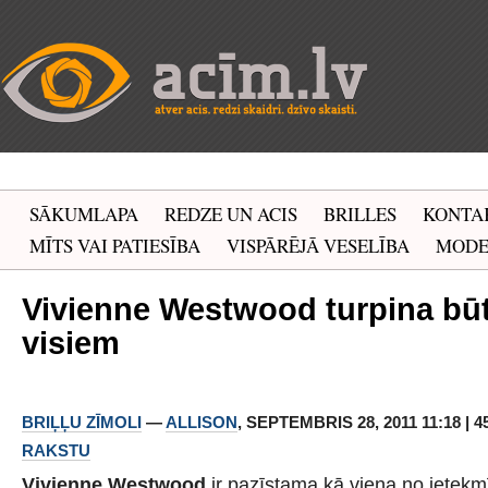
SĀKUMLAPA
REDZE UN ACIS
BRILLES
KONTA
MĪTS VAI PATIESĪBA
VISPĀRĒJĀ VESELĪBA
MOD
Vivienne Westwood turpina būt
visiem
BRIĻĻU ZĪMOLI
—
ALLISON
, SEPTEMBRIS 28, 2011 11:18 | 
RAKSTU
Vivienne Westwood
ir pazīstama kā viena no ietek