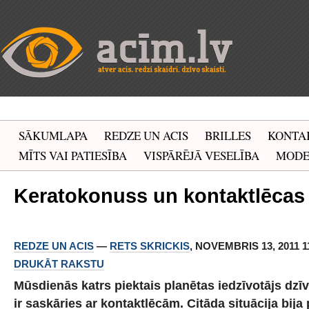
SĀKUMLAPA
REDZE UN ACIS
BRILLES
KONTA
MĪTS VAI PATIESĪBA
VISPĀRĒJĀ VESELĪBA
MOD
Keratokonuss un kontaktlēcas
REDZE UN ACIS
—
RETS SKRICKIS
, NOVEMBRIS 13, 2011 11
DRUKĀT RAKSTU
Mūsdienās katrs piektais planētas iedzīvotājs dzīve
ir saskāries ar kontaktlēcām. Citāda situācija bija