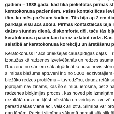
gadiem – 1888.gadā, kad tika pielietotas pirmās st
keratokonusa pacientiem. Pašas kontaktlēcas ievē
tām, ko mēs pazīstam šodien. Tās bija ap 2 cm dia
pārklāja visu acs ābolu. Pirmās kontaktlēcas bija 
dažas stundas dienā, diskomforta dēļ, taču tās bij
keratokonusa pacientam toreiz uzlabot redzi. Kas t
saistībā ar keratokonusa korekciju un ārstēšanu
Keratokonuss ir acs priekšējas caurspīdīgās daļas – 
izpaužas kā radzenes izvelvēšanās un redzes asum
Radzene no sāniem sāk atgādināt konusu nevis sfēru 
slimības biežums aptuveni ir 1 no 5000 iedzīvotājiem –
biežāko redzes problēmu – tuvredzību, daudz retāk 
joprojām nav zināms, kas šo slimību ierosina, bet zi
radzenes bioķīmijas procesi, kas noved pie izmaiņām
rezultātā radzene kļūst mīkstāka un veidojas izvelvēj
parasti sākas vienā acī, vēlāk arī otrā. Slimība var prog
gan lēnām. Pacieti slimības sākumā parasti sāk sliktāk