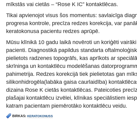
mīkstās vai cietās – “Rose K IC” kontaktlēcas.
Tikai apvienojot visus šos momentus: savlaicīga diagn
progresa kontrole, precīza redzes korekcija, var panāk
keratokonusa pacientu redzes aprūpē.
Mūsu klīnikā 10 gadu laikā novēroti un koriģēti vairāk
pacienti. Diagnostikā papildus standarta oftalmoloģisk
pielietots radzenes topogrāfs, kas aprīkots ar speciā
skrīninga un kontaktlēcu modelēšanas datorprogram
pahimetrija. Redzes korekcijā tiek pielietotas gan mīk
silikonhidrogēla(labāka gaisa caurlaidība) kontaktlēca
dizaina Rose K cietās kontaktlēcas. Pateicoties precīz
plašajai kontaktlēcu izvēlei, klīnikas speciālistiem ies
katram pacientam piemērotāko kontaktlēcu veidu.
BIRKAS:
KERATOKONUSS