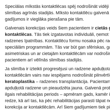
Speciālas mīkstās kontaktlēcas spēj nodrošināt vidēj
slimības agrīnās stadijās. Mīksto kontaktlēcu galvenā
gadījumos ir vieglāka pierašana pie tām.
Galvenais korekcijas veids šiem pacientiem ir
cietās 
kontaktlēcas
. Tās tiek izgatavotas individuāli, ņemo
radzenes īpatnības. Kontaktlēcu formu nosaka pēc ra
speciālām programmām. Tās var būt gan sfēriskas, ga
asimetriskas un ar cietajām kontaktlēcām var nodrošin
pacientiem arī vēlīnās slimības stadijās.
Ja slimība ir izteikti progresējusi un radzene apduļķota
kontaktlēcām vairs nav iespējams nodrošināt pilnvērtīg
keratoplastika
– radzenes transplantācija. Pacienta
apduļķotā radzene un pieaudzēta jauna. Galvenā probl
ilgais rehabilitācijas periods – apmēram gads, kamēr i
redze, kā arī tas, ka pēc rehabilitācijas parasti tāpa
korekcija ar kontaktlēcām. Arī šiem gadījumiem tiek pi