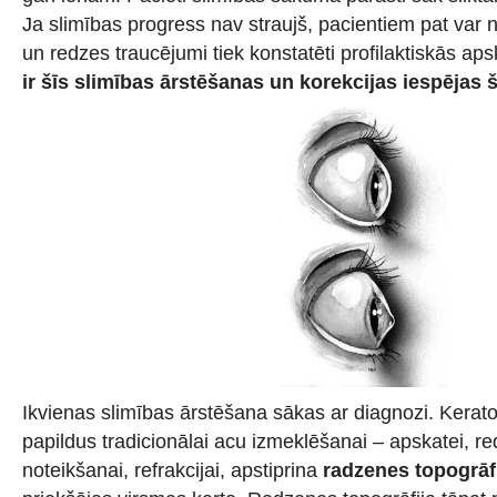
Ja slimības progress nav straujš, pacientiem pat var
un redzes traucējumi tiek konstatēti profilaktiskās aps
ir šīs slimības ārstēšanas un korekcijas iespējas
Ikvienas slimības ārstēšana sākas ar diagnozi. Kerat
papildus tradicionālai acu izmeklēšanai – apskatei, 
noteikšanai, refrakcijai, apstiprina
radzenes topogrāf