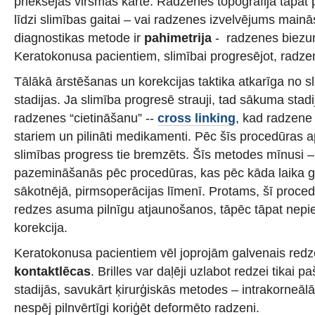
priekšējas virsmas karte. Radzenes topogrāfija tāpat p
līdzi slimības gaitai – vai radzenes izvelvējums mainā
diagnostikas metode ir
pahimetrija
- radzenes biezu
Keratokonusa pacientiem, slimībai progresējot, radzen
Tālākā ārstēšanas un korekcijas taktika atkarīga no s
stadijas. Ja slimība progresē strauji, tad sākuma stad
radzenes “cietināšanu” --
cross linking
, kad radzene 
stariem un pilināti medikamenti. Pēc šīs procedūras
slimības progress tie bremzēts. Šīs metodes mīnusi 
pazemināšanās pēc procedūras, kas pēc kāda laika g
sākotnējā, pirmsoperācijas līmenī. Protams, šī proce
redzes asuma pilnīgu atjaunošanos, tāpēc tāpat nep
korekcija.
Keratokonusa pacientiem vēl joprojām galvenais redze
kontaktlēcas
. Brilles var daļēji uzlabot redzei tikai
stadijās, savukārt ķirurģiskās metodes – intrakorneālās
nespēj pilnvērtīgi koriģēt deformēto radzeni.