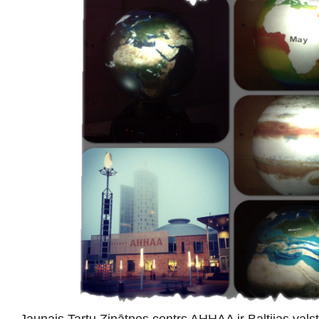
Jaunais Tartu Zinātnes centrs AHHAA ir Baltijas valst