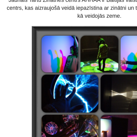
centrs, kas aizraujošā veidā iepazīstina ar zinātni un
kā veidojās zeme.