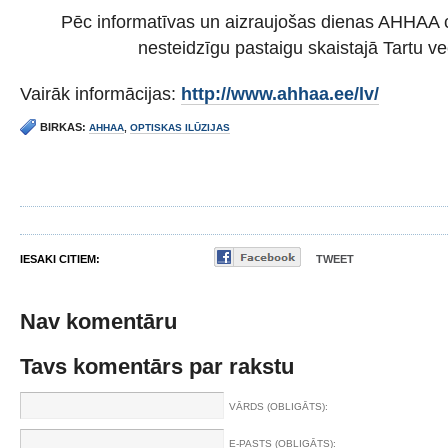
Pēc informatīvas un aizraujošas dienas AHHAA c
nesteidzīgu pastaigu skaistajā Tartu ve
Vairāk informācijas:
http://www.ahhaa.ee/lv/
BIRKAS:
AHHAA
,
OPTISKAS ILŪZIJAS
IESAKI CITIEM:
TWEET
Nav komentāru
Tavs komentārs par rakstu
VĀRDS (OBLIGĀTS):
E-PASTS (OBLIGĀTS):