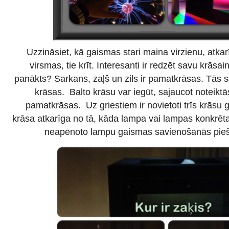
Uzzināsiet, kā gaismas stari maina virzienu, atkar
virsmas, tie krīt. Interesanti ir redzēt savu krāsa
panākts? Sarkans, zaļš un zils ir pamatkrāsas. Tās sa
krāsas. Balto krāsu var iegūt, sajaucot noteiktā
pamatkrāsas. Uz griestiem ir novietoti trīs krāsu
krāsa atkarīga no tā, kāda lampa vai lampas konkrētaj
neapēnoto lampu gaismas savienošanās piešķ