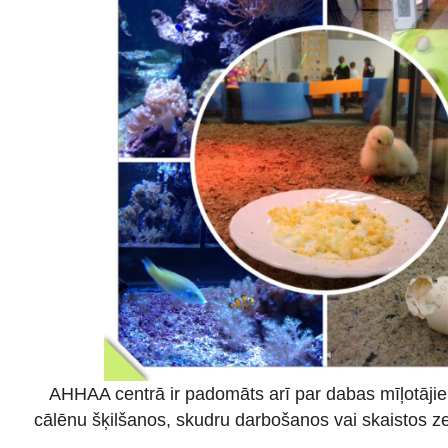
AHHAA centrā ir padomāts arī par dabas mīļotājiem
cālēnu šķilšanos, skudru darbošanos vai skaistos 