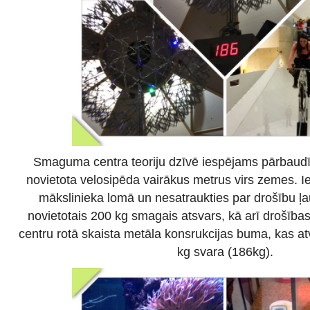
Smaguma centra teoriju dzīvē iespējams pārbaudīt
novietota velosipēda vairākus metrus virs zemes. I
mākslinieka lomā un nesatraukties par drošību ļa
novietotais 200 kg smagais atsvars, kā arī drošības
centru rotā skaista metāla konsrukcijas buma, kas atv
kg svara (186kg).