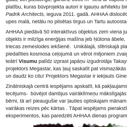
platību, kuras būvprojekta autori ir igauņu arhitektu bi
Padrik Architects,
ieguva 2011. gadā. AHHAA dislocēts
upes malā, netālu no pilsētas tirgus un Tartu autoosta
AHHAA piedāvā 50 interaktīvus objektus zem viena ju
objekts ir milzīga enerģijas mašīna jeb Ņūtona ābele,
triecas zemeslodes iekšienē. Unikālajā, sfēriskajā plan
piedalīties kosmosa ceļojumā un vērot miljoniem zvai
teātrī
Visumu
palīdz izprast japāņu izgudrotāja Takay
projektors Megastar, kas ļauj saskatīt pat vismazākā
un daudz ko citu! Projektors Megastar ir iekļauts Gin
Zinātniskajā centrā iespējams apskatīt, kā pakļaujam
tecējums- būvējot dambjus vairāklīmeņu mākslīgajās
bērni, tā arī pieaugušie var ļauties optiskajam mānam
vairākas reizes pēc kārtas . Tāpat iespējams pierakstī
eksperimentos, kas paredzēti AHHAA dienas progra