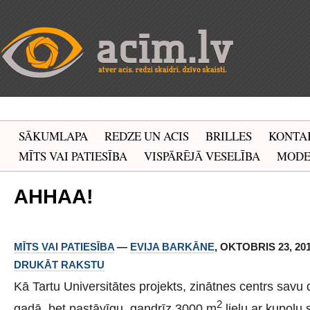
SĀKUMLAPA
REDZE UN ACIS
BRILLES
KONTA
MĪTS VAI PATIESĪBA
VISPĀRĒJĀ VESELĪBA
MOD
AHHAA!
MĪTS VAI PATIESĪBA
—
EVIJA BARKĀNE
, OKTOBRIS 23, 201
DRUKĀT RAKSTU
Kā Tartu Universitātes projekts, zinātnes centrs savu
2
gadā, bet pastāvīgu, gandrīz 3000 m
lielu ar kupolu