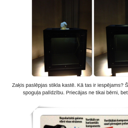
Zaķis paslēpjas stikla kastē. Kā tas ir iespējams? Š
spoguļa palīdzību. Priecājas ne tikai bērni, bet