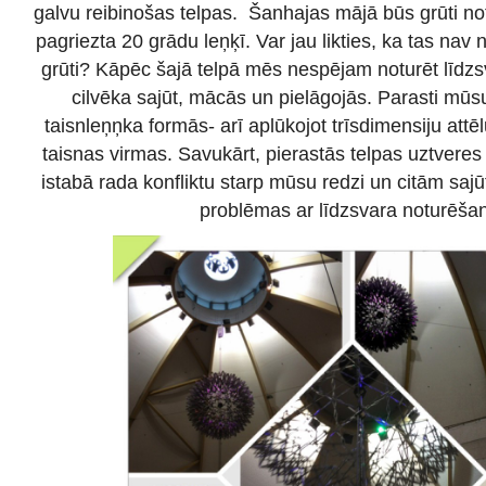
galvu reibinošas telpas. Šanhajas mājā būs grūti notu
pagriezta 20 grādu leņķī. Var jau likties, ka tas nav n
grūti? Kāpēc šajā telpā mēs nespējam noturēt līdz
cilvēka sajūt, mācās un pielāgojās. Parasti mūsu
taisnleņņka formās- arī aplūkojot trīsdimensiju attēl
taisnas virmas. Savukārt, pierastās telpas uztvere
istabā rada konfliktu starp mūsu redzi un citām saj
problēmas ar līdzsvara noturēša