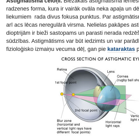
Astigmātisma cēloņi.
Biežākais astigmātisma iemesl
radzenes forma, kura ir vairāk ovāla neka apaļa un 
liekumiem rada divus fokusa punktus. Par astigmātis
arī acs lēcas neregulārā virsma. Nelielas pakāpes as
dioptrijām ir bieži sastopams un parasti nerada redz
sūdzības. Astigmātisms var būt iedzimts un var parādīt
fizioloģisko izmaiņu vecuma dēļ, gan pie
kataraktas
p