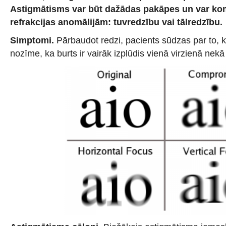
Astigmātisms var būt dažādas pakāpes un var kom
refrakcijas anomālijām: tuvredzību vai tālredzību.
Simptomi.
Pārbaudot redzi, pacients sūdzas par to, k
nozīme, ka burts ir vairāk izplūdis vienā virzienā nekā 