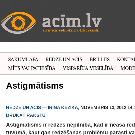
SĀKUMLAPA
REDZE UN ACIS
BRILLES
KONTA
MĪTS VAI PATIESĪBA
VISPĀRĒJĀ VESELĪBA
MOD
Astigmātisms
REDZE UN ACIS
—
IRINA KEZIKA
, NOVEMBRIS 13, 2012 14:1
DRUKĀT RAKSTU
Astigmātisms ir redzes nepilnība, kad ir neasa re
tuvumā, kaut gan redzēšanas problēmu parasti vai