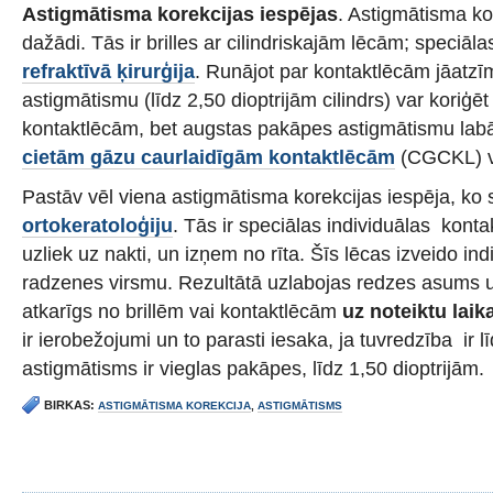
Astigmātisma korekcijas iespējas
. Astigmātisma kor
dažādi. Tās ir brilles ar cilindriskajām lēcām; speciāla
refraktīvā ķirurģija
. Runājot par kontaktlēcām jāatzī
astigmātismu (līdz 2,50 dioptrijām cilindrs) var koriģē
kontaktlēcām, bet augstas pakāpes astigmātismu labāk
cietām gāzu caurlaidīgām kontaktlēcām
(CGCKL) va
Pastāv vēl viena astigmātisma korekcijas iespēja, ko 
ortokeratoloģiju
. Tās ir speciālas individuālas konta
uzliek uz nakti, un izņem no rīta. Šīs lēcas izveido in
radzenes virsmu. Rezultātā uzlabojas redzes asums u
atkarīgs no brillēm vai kontaktlēcām
uz noteiktu laik
ir ierobežojumi un to parasti iesaka, ja tuvredzība ir l
astigmātisms ir vieglas pakāpes, līdz 1,50 dioptrijām.
BIRKAS:
ASTIGMĀTISMA KOREKCIJA
,
ASTIGMĀTISMS