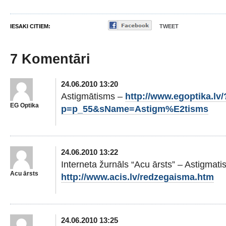
IESAKI CITIEM:
TWEET
7 Komentāri
24.06.2010 13:20
Astigmātisms –
http://www.egoptika.lv/
EG Optika
p=p_55&sName=Astigm%E2tisms
24.06.2010 13:22
Interneta žurnāls “Acu ārsts” – Astigmat
Acu ārsts
http://www.acis.lv/redzegaisma.htm
24.06.2010 13:25