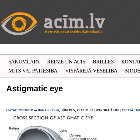
SĀKUMLAPA
REDZE UN ACIS
BRILLES
KONTA
MĪTS VAI PATIESĪBA
VISPĀRĒJĀ VESELĪBA
MOD
Astigmatic eye
UNCATEGORIZED
—
IRINA KEZIKA
, JŪNIJS 5, 2010 11:34 | 694 SKATĪJUMI |
DRUKĀT R