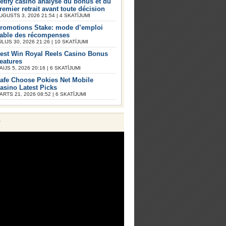
etify casino analyse du bonus et du
remier retrait avant toute décision
UGUSTS 3, 2026 21:54 | 4 SKATĪJUMI
romotions Stake: mode d’emploi
iable des récompenses
ŪLIJS 30, 2026 21:26 | 10 SKATĪJUMI
est Win Royal Reels Casino Bonus
eatures
AIJS 5, 2026 20:16 | 6 SKATĪJUMI
afe Choose Pokies Net Mobile
asino Latest Picks
ARTS 21, 2026 08:52 | 6 SKATĪJUMI
V