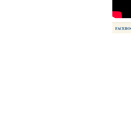
FACEBO