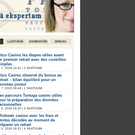
E
LASĪTĀKIE
KOMENTĀRI
BIRKAS
itzo Casino les étapes utiles avant
n premier retrait avec des contrôles
imples
7, 2026 14:41 | 2 SKATĪJUMI
itzo Casino observé du bonus au
etrait – bilan équilibré pour un
ouveau joueur
7, 2026 09:44 | 1 SKATĪJUMI
es parcours Tortuga casino utiles
our la préparation des données
ersonnelles
6, 2026 19:20 | 2 SKATĪJUMI
inbeatz casino avec les frais et
imites décodés au moment de
réparer un retrait
6, 2026 18:31 | 4 SKATĪJUMI