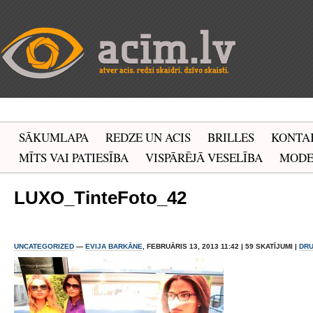
SĀKUMLAPA
REDZE UN ACIS
BRILLES
KONTA
MĪTS VAI PATIESĪBA
VISPĀRĒJĀ VESELĪBA
MOD
LUXO_TinteFoto_42
UNCATEGORIZED
—
EVIJA BARKĀNE
, FEBRUĀRIS 13, 2013 11:42 | 59 SKATĪJUMI |
DRU