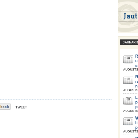
JAUNĀKI
R
u
s
AUGUSTS 
R
r
n
AUGUSTS 
L
p
p
TWEET
AUGUSTS 
W
l
p
AUGUSTS 