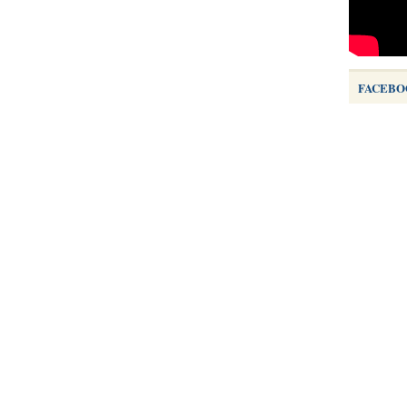
FACEBO