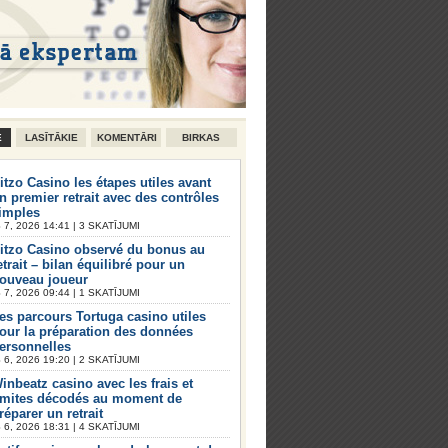
E
LASĪTĀKIE
KOMENTĀRI
BIRKAS
itzo Casino les étapes utiles avant
n premier retrait avec des contrôles
imples
7, 2026 14:41 | 3 SKATĪJUMI
itzo Casino observé du bonus au
etrait – bilan équilibré pour un
ouveau joueur
7, 2026 09:44 | 1 SKATĪJUMI
es parcours Tortuga casino utiles
our la préparation des données
ersonnelles
6, 2026 19:20 | 2 SKATĪJUMI
inbeatz casino avec les frais et
imites décodés au moment de
réparer un retrait
6, 2026 18:31 | 4 SKATĪJUMI