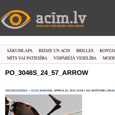
SĀKUMLAPA
REDZE UN ACIS
BRILLES
KONTA
MĪTS VAI PATIESĪBA
VISPĀRĒJĀ VESELĪBA
MOD
PO_3046S_24_57_ARROW
UNCATEGORIZED
—
EVIJA BARKĀNE
, APRĪLIS 22, 2013 15:09 | 162 SKATĪJUMI |
DRUK